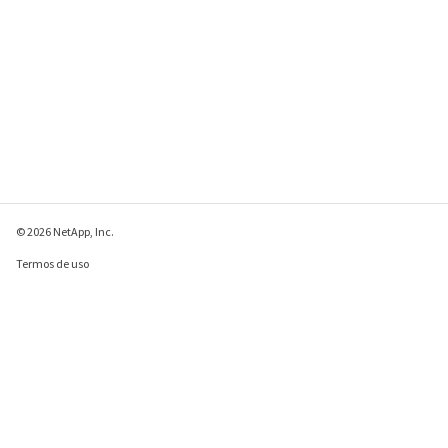
© 2026 NetApp, Inc.
Termos de uso
Política de privacidade
Política de cookies
Configurações de
cookies
Enviar comentários sobre esta página