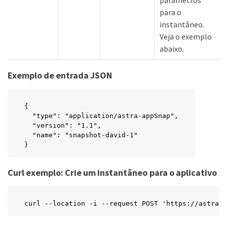
parâmetros
para o
instantâneo.
Veja o exemplo
abaixo.
Exemplo de entrada JSON
{

  "type": "application/astra-appSnap",

  "version": "1.1",

  "name": "snapshot-david-1"

}
Curl exemplo: Crie um instantâneo para o aplicativo
curl --location -i --request POST 'https://astra.n