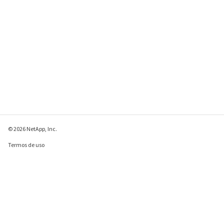
© 2026 NetApp, Inc.
Termos de uso
Política de privacidade
Política de cookies
Configurações de
cookies
Enviar comentários sobre esta página