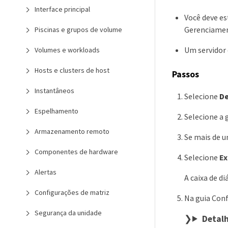
Interface principal
Você deve es
Gerenciamen
Piscinas e grupos de volume
Um servidor 
Volumes e workloads
Hosts e clusters de host
Passos
Instantâneos
Selecione
De
Espelhamento
Selecione a 
Armazenamento remoto
Se mais de um
Componentes de hardware
Selecione
Ex
Alertas
A caixa de d
Configurações de matriz
Na guia Conf
Segurança da unidade
Detal