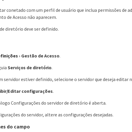
tar conetado com um perfil de usuário que inclua permissões de a
to de Acesso não aparecem.
de diretório deve ser definido.
finições
›
Gestão de Acesso
.
guia
Serviços de diretório
.
 servidor estiver definido, selecione o servidor que deseja editar n
ibir/Editar configurações
.
iálogo Configurações do servidor de diretório é aberta.
igurações do servidor, altere as configurações desejadas.
hes do campo