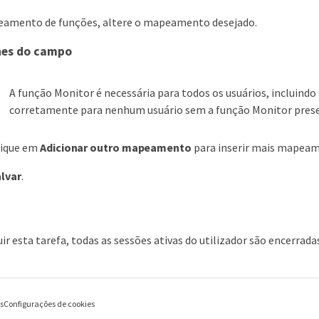
eamento de funções, altere o mapeamento desejado.
hes do campo
A função Monitor é necessária para todos os usuários, incluind
corretamente para nenhum usuário sem a função Monitor pres
clique em
Adicionar outro mapeamento
para inserir mais mapeam
lvar
.
ir esta tarefa, todas as sessões ativas do utilizador são encerrada
es
Configurações de cookies