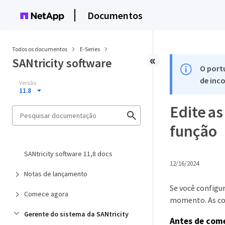
Documentos
Todos os documentos
E-Series
SANtricity software
O port
de inco
Versão
11.8
Edite a
função
SANtricity software 11,8 docs
12/16/2024
Notas de lançamento
Se você configu
Comece agora
momento. As con
Gerente do sistema da SANtricity
Antes de com