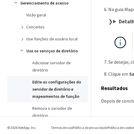
Gerenciamento de acesso
Na guia Map
Visão geral
Detal
Conceitos
Use funções de usuário local
Use os serviços de diretório
Se desejar, 
Adicionar servidor de
diretório
Clique em
Sa
Edite as configurações do
Resultados
servidor de diretório e
mapeamentos de função
Depois de conclu
Remova o servidor de
diretório
Use SAML
© 2026 NetApp, Inc.
Termos de uso
Política de privacidade
Política de cooki