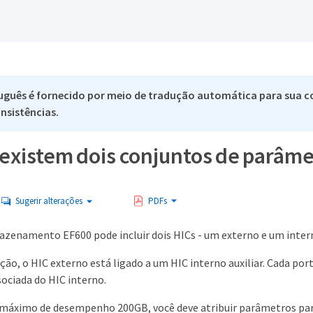
uguês é fornecido por meio de tradução automática para sua co
nsistências.
existem dois conjuntos de parâmet
Sugerir alterações
PDFs
azenamento EF600 pode incluir dois HICs - um externo e um inter
ão, o HIC externo está ligado a um HIC interno auxiliar. Cada por
sociada do HIC interno.
 máximo de desempenho 200GB, você deve atribuir parâmetros para a