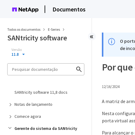
Documentos
Todos os documentos
E-Series
SANtricity software
O port
de inco
Versão
11.8
Por que 
12/16/2024
SANtricity software 11,8 docs
A matriz de arm
Notas de lançamento
Nesta configuraç
Comece agora
porta virtual as
Gerente do sistema da SANtricity
Para alcançar o