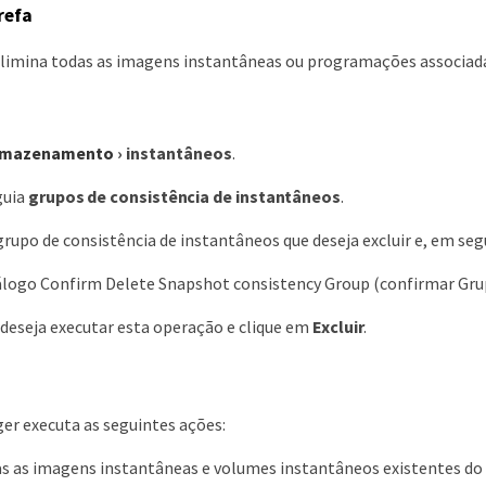
refa
limina todas as imagens instantâneas ou programações associada
rmazenamento
›
instantâneos
.
guia
grupos de consistência de instantâneos
.
grupo de consistência de instantâneos que deseja excluir e, em seg
iálogo Confirm Delete Snapshot consistency Group (confirmar Gru
deseja executar esta operação e clique em
Excluir
.
r executa as seguintes ações:
s as imagens instantâneas e volumes instantâneos existentes do 