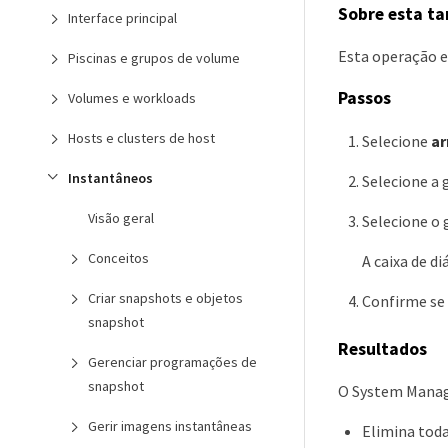
Sobre esta ta
Interface principal
Esta operação e
Piscinas e grupos de volume
Passos
Volumes e workloads
Hosts e clusters de host
Selecione
a
Instantâneos
Selecione a 
Visão geral
Selecione o 
Conceitos
A caixa de d
Criar snapshots e objetos
Confirme se 
snapshot
Resultados
Gerenciar programações de
snapshot
O System Manage
Gerir imagens instantâneas
Elimina toda