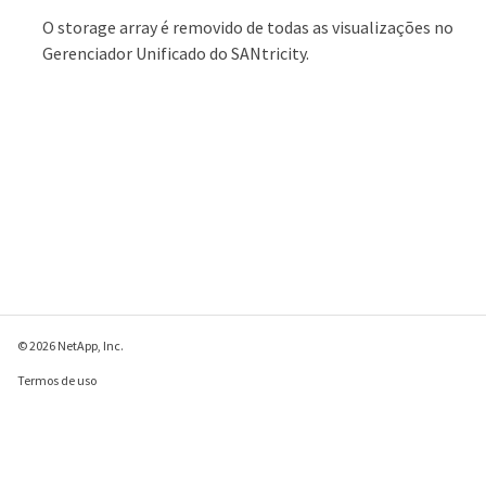
O storage array é removido de todas as visualizações no
Gerenciador Unificado do SANtricity.
© 2026 NetApp, Inc.
Termos de uso
Política de privacidade
Política de cookies
Configurações de