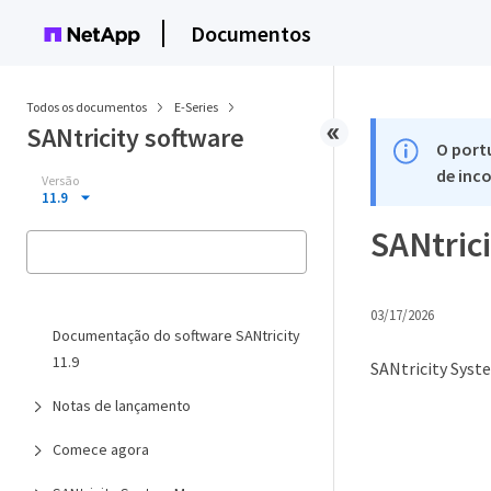
Documentos
Todos os documentos
E-Series
SANtricity software
O port
de inco
Versão
11.9
SANtric
03/17/2026
Documentação do software SANtricity
11.9
SANtricity Syst
Notas de lançamento
Comece agora