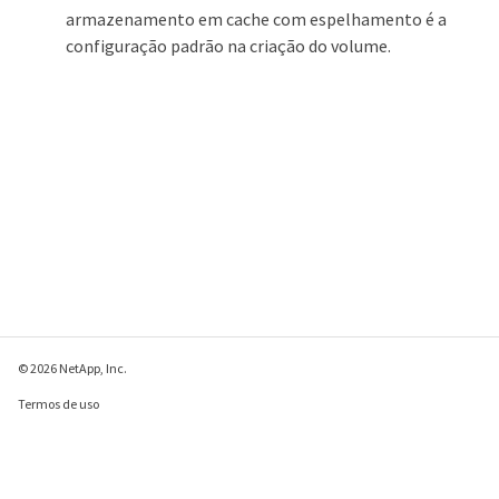
armazenamento em cache com espelhamento é a
configuração padrão na criação do volume.
© 2026 NetApp, Inc.
Termos de uso
Política de privacidade
Política de cookies