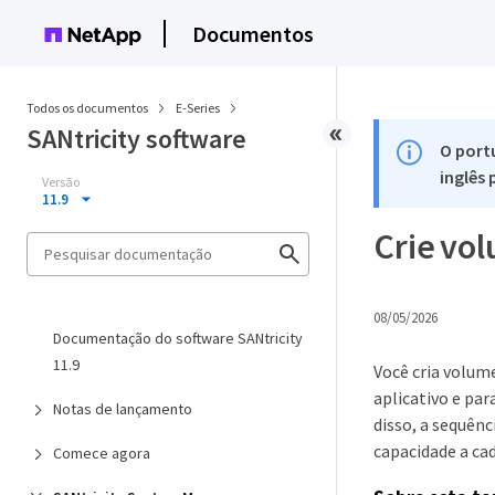
Documentos
Todos os documentos
E-Series
SANtricity software
O port
inglês
Versão
11.9
Crie vo
08/05/2026
Documentação do software SANtricity
11.9
Você cria volum
aplicativo e par
Notas de lançamento
disso, a sequênc
capacidade a cad
Comece agora