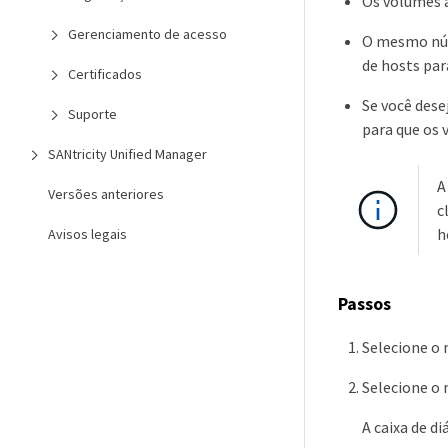
Os volumes a
Gerenciamento de acesso
O mesmo núm
de hosts par
Certificados
Se você dese
Suporte
para que os 
SANtricity Unified Manager
A
Versões anteriores
c
h
Avisos legais
Passos
Selecione o 
Selecione o 
A caixa de d