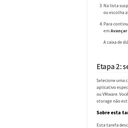
Na lista sus
ou escolha a
Para continu
em
Avançar
A caixa de d
Etapa 2: 
Selecione uma c
aplicativo espec
ou VMware. Você 
storage não esti
Sobre esta ta
Esta tarefa des