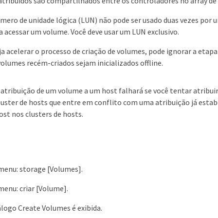
tribuídos são compartilhados entre os controladores no array de
ero de unidade lógica (LUN) não pode ser usado duas vezes por u
a acessar um volume. Você deve usar um LUN exclusivo.
ja acelerar o processo de criação de volumes, pode ignorar a etapa
volumes recém-criados sejam inicializados offline.
 atribuição de um volume a um host falhará se você tentar atribu
luster de hosts que entre em conflito com uma atribuição já esta
ost nos clusters de hosts.
menu: storage [Volumes].
menu: criar [Volume].
iálogo Create Volumes é exibida.