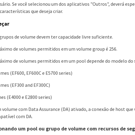
ário. Se você selecionou um dos aplicativos "Outros", deverá es
características que deseja criar.
eçar
grupos de volume devem ter capacidade livre suficiente.
ximo de volumes permitidos em um volume group é 256.
ximo de volumes permitidos em um pool depende do modelo do s
umes (EF600, EF600C e E5700 series)
umes (EF300 and EF300C)
es (E4000 e E2800 series)
m volume com Data Assurance (DA) ativado, a conexão de host que 
mpatível com DA.
onando um pool ou grupo de volume com recursos de se