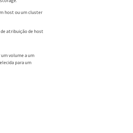
 storage.
m host ou um cluster
 de atribuição de host
ir um volume a um
belecida para um