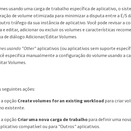
umes usando uma carga de trabalho específica de aplicativo, o si
ação de volume otimizada para minimizar a disputa entre a E/S d
 outro tráfego da sua instância de aplicativo. Você pode revisar a 
e editar, adicionar ou excluir os volumes e características reco
xa de diálogo Adicionar/Editar Volumes.
umes usando "Other"
aplicativos (ou aplicativos sem suporte específ
cê especifica manualmente a configuração do volume usando a cai
itar Volumes.
 seguintes ações:
e a opção
Create volumes for an existing workload
para criar v
ho existente.
e a opção
Criar uma nova carga de trabalho
para definir uma nova
plicativo compatível ou para "Outros" aplicativos.