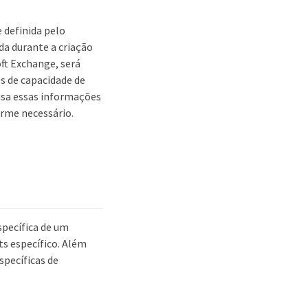
 definida pelo
da durante a criação
ft Exchange, será
os de capacidade de
 usa essas informações
orme necessário.
specífica de um
ts específico. Além
specíficas de