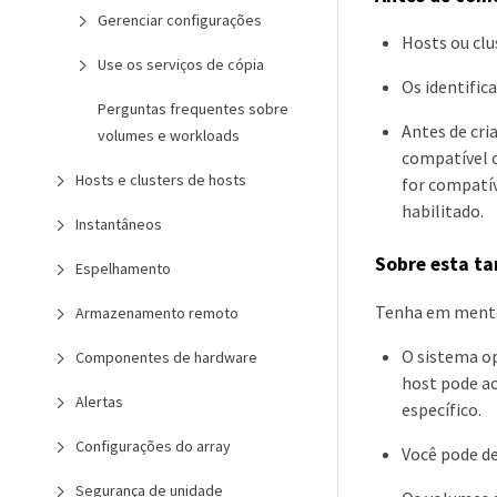
Gerenciar configurações
Hosts ou clu
Use os serviços de cópia
Os identific
Perguntas frequentes sobre
Antes de cri
volumes e workloads
compatível c
Hosts e clusters de hosts
for compatí
habilitado.
Instantâneos
Sobre esta ta
Espelhamento
Tenha em mente 
Armazenamento remoto
O sistema op
Componentes de hardware
host pode ac
Alertas
específico.
Configurações do array
Você pode de
Segurança de unidade