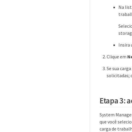
Na lis
trabal
Seleci
storag
Insira
Clique em
N
Se sua carga
solicitadas;
Etapa 3: 
System Manager 
que você seleci
carga de trabal