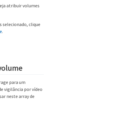
eja atribuir volumes
s selecionado, clique
me
.
 volume
orage para um
e vigilância por vídeo
sar neste array de