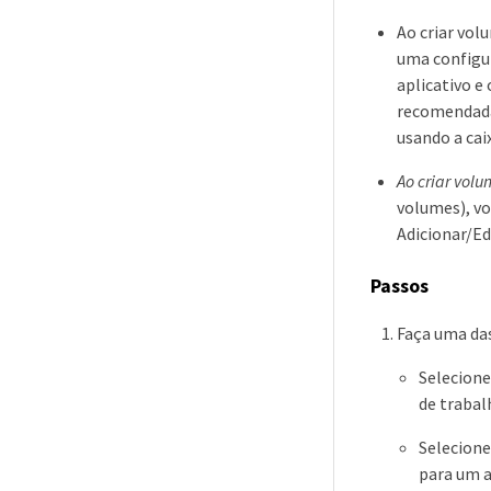
Ao criar vol
uma configur
aplicativo e
recomendada 
usando a cai
Ao criar vol
volumes), vo
Adicionar/Ed
Passos
Faça uma das
Selecion
de trabal
Selecion
para um a