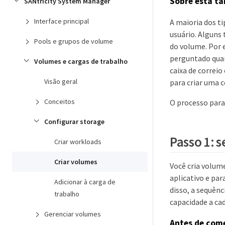
Sobre esta ta
SANtricity System Manager
Interface principal
A maioria dos ti
usuário. Alguns
Pools e grupos de volume
do volume. Por 
perguntado quant
Volumes e cargas de trabalho
caixa de correi
Visão geral
para criar uma 
Conceitos
O processo para
Configurar storage
Passo 1: 
Criar workloads
Criar volumes
Você cria volum
aplicativo e par
Adicionar à carga de
disso, a sequênc
trabalho
capacidade a cad
Gerenciar volumes
Antes de com