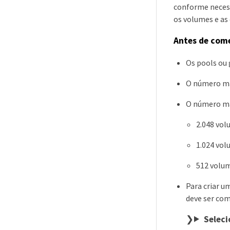
conforme necess
os volumes e as 
Antes de com
Os pools ou 
O número má
O número má
2.048 vol
1.024 vol
512 volum
Para criar u
deve ser co
Seleci