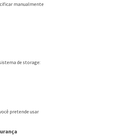
pecificar manualmente
istema de storage:
você pretende usar
gurança