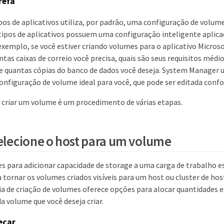
refa
pos de aplicativos utiliza, por padrão, uma configuração de volume
 tipos de aplicativos possuem uma configuração inteligente aplica
exemplo, se você estiver criando volumes para o aplicativo Microso
as caixas de correio você precisa, quais são seus requisitos médi
o e quantas cópias do banco de dados você deseja. System Manager
configuração de volume ideal para você, que pode ser editada conf
 criar um volume é um procedimento de várias etapas.
selecione o host para um volume
es para adicionar capacidade de storage a uma carga de trabalho e
a tornar os volumes criados visíveis para um host ou cluster de hos
ia de criação de volumes oferece opções para alocar quantidades e
a volume que você deseja criar.
eçar