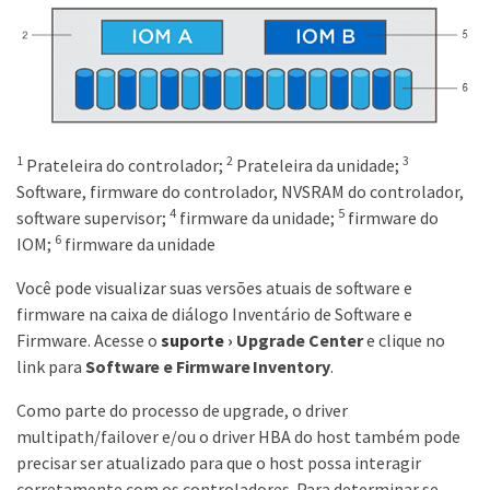
1
2
3
Prateleira do controlador;
Prateleira da unidade;
Software, firmware do controlador, NVSRAM do controlador,
4
5
software supervisor;
firmware da unidade;
firmware do
6
IOM;
firmware da unidade
Você pode visualizar suas versões atuais de software e
firmware na caixa de diálogo Inventário de Software e
Firmware. Acesse o
suporte
›
Upgrade Center
e clique no
link para
Software e Firmware Inventory
.
Como parte do processo de upgrade, o driver
multipath/failover e/ou o driver HBA do host também pode
precisar ser atualizado para que o host possa interagir
corretamente com os controladores. Para determinar se