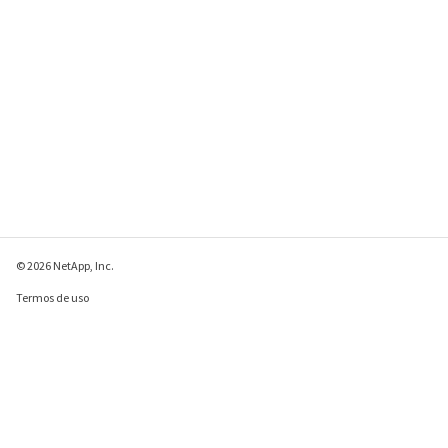
© 2026 NetApp, Inc.
Termos de uso
Política de privacidade
Política de cookies
Configurações de
cookies