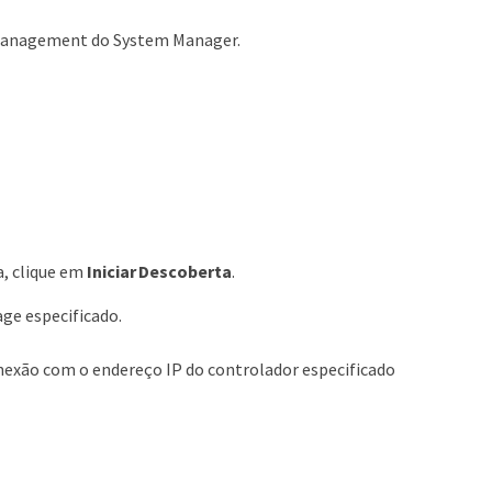
s Management do System Manager.
a, clique em
Iniciar Descoberta
.
age especificado.
exão com o endereço IP do controlador especificado