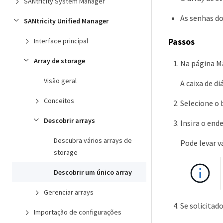
SANtricity System Manager
As senhas d
SANtricity Unified Manager
Interface principal
Passos
Array de storage
Na página M
Visão geral
A caixa de di
Conceitos
Selecione o
Descobrir arrays
Insira o end
Descubra vários arrays de
Pode levar v
storage
Descobrir um único array
Gerenciar arrays
Se solicitad
Importação de configurações