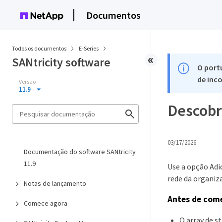
Documentos
Todos os documentos
E-Series
SANtricity software
O port
de inco
Versão
11.9
Descobri
03/17/2026
Documentação do software SANtricity
11.9
Use a opção Adi
rede da organiz
Notas de lançamento
Antes de com
Comece agora
O array de s