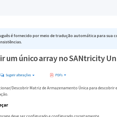
uguês é fornecido por meio de tradução automática para sua co
nsistências.
r um único array no SANtricity U
Sugerir alterações
PDFs
cionar/Descobrir Matriz de Armazenamento Única para descobrir 
ação.
eçar
torage deve ser configurado e configurado corretamente.