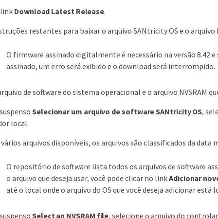
 link
Download Latest Release
.
nstruções restantes para baixar o arquivo SANtricity OS e o arqui
O firmware assinado digitalmente é necessário na versão 8.42 e 
assinado, um erro será exibido e o download será interrompido.
arquivo de software do sistema operacional e o arquivo NVSRAM que
suspenso
Selecionar um arquivo de software SANtricity OS
, se
or local.
 vários arquivos disponíveis, os arquivos são classificados da data 
O repositório de software lista todos os arquivos de software a
o arquivo que deseja usar, você pode clicar no link
Adicionar nov
até o local onde o arquivo do OS que você deseja adicionar está l
suspenso
Select an NVSRAM file
, selecione o arquivo do controlad