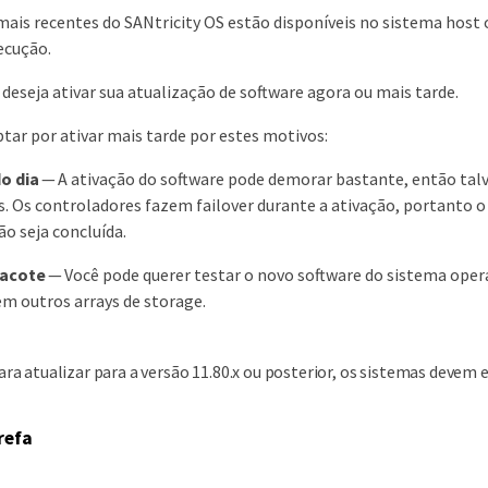
mais recentes do SANtricity OS estão disponíveis no sistema host 
ecução.
 deseja ativar sua atualização de software agora ou mais tarde.
tar por ativar mais tarde por estes motivos:
o dia
— A ativação do software pode demorar bastante, então talv
s. Os controladores fazem failover durante a ativação, portanto 
ão seja concluída.
pacote
— Você pode querer testar o novo software do sistema opera
em outros arrays de storage.
ara atualizar para a versão 11.80.x ou posterior, os sistemas devem 
refa