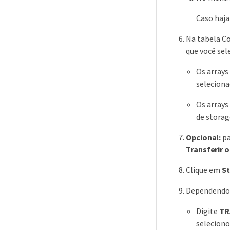
Caso haja
Na tabela Co
que você sel
Os arrays
seleciona
Os arrays
de storag
Opcional:
pa
Transferir 
Clique em
St
Dependendo s
Digite
TR
seleciono