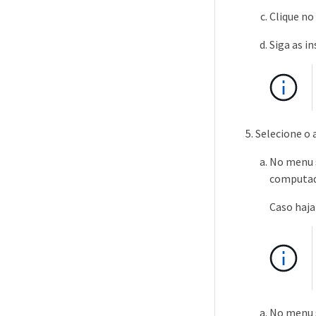
Clique no
Siga as i
Selecione o 
No menu 
computad
Caso haja
No menu 