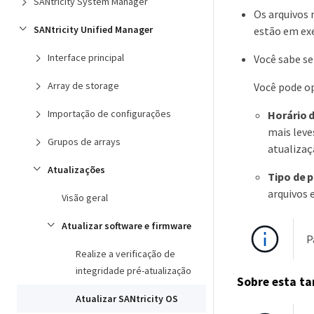
SANtricity System Manager
Os arquivos 
SANtricity Unified Manager
estão em ex
Interface principal
Você sabe se
Array de storage
Você pode op
Importação de configurações
Horário d
mais leve
Grupos de arrays
atualizaç
Atualizações
Tipo de 
arquivos 
Visão geral
Atualizar software e firmware
P
Realize a verificação de
integridade pré-atualização
Sobre esta ta
Atualizar SANtricity OS