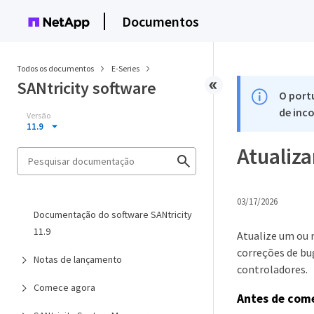
Documentos
Todos os documentos
E-Series
SANtricity software
O port
de inco
Versão
11.9
Atualiza
03/17/2026
Documentação do software SANtricity
11.9
Atualize um ou 
correções de bu
Notas de lançamento
controladores.
Comece agora
Antes de com