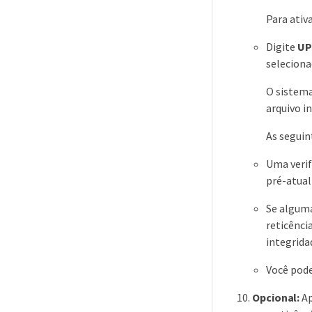
Para ativ
Digite
UP
seleciona
O sistema
arquivo i
As seguin
Uma verif
pré-atual
Se alguma
reticênci
integrida
Você pode
Opcional:
Ap