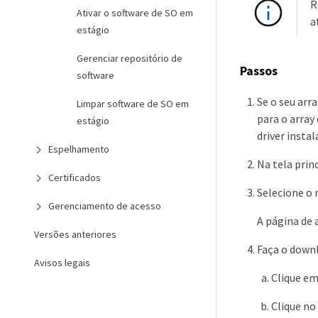
R
Ativar o software de SO em
a
estágio
Gerenciar repositório de
Passos
software
Se o seu arr
Limpar software de SO em
para o array
estágio
driver insta
Espelhamento
Na tela prin
Certificados
Selecione o 
Gerenciamento de acesso
A página de 
Versões anteriores
Faça o downl
Avisos legais
Clique e
Clique no