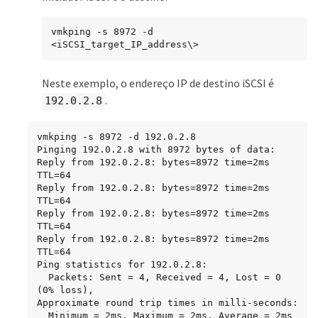
vmkping -s 8972 -d 
<iSCSI_target_IP_address\>
Neste exemplo, o endereço IP de destino iSCSI é
.
192.0.2.8
vmkping -s 8972 -d 192.0.2.8

Pinging 192.0.2.8 with 8972 bytes of data:

Reply from 192.0.2.8: bytes=8972 time=2ms 
TTL=64

Reply from 192.0.2.8: bytes=8972 time=2ms 
TTL=64

Reply from 192.0.2.8: bytes=8972 time=2ms 
TTL=64

Reply from 192.0.2.8: bytes=8972 time=2ms 
TTL=64

Ping statistics for 192.0.2.8:

  Packets: Sent = 4, Received = 4, Lost = 0 
(0% loss),

Approximate round trip times in milli-seconds:

  Minimum = 2ms, Maximum = 2ms, Average = 2ms