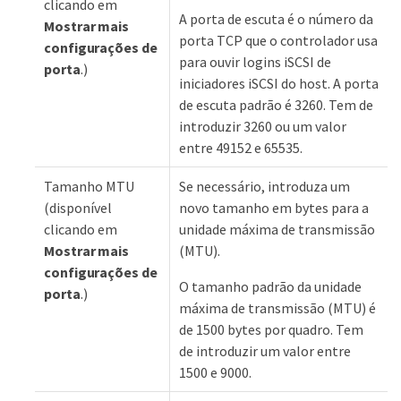
clicando em
A porta de escuta é o número da
Mostrar mais
porta TCP que o controlador usa
configurações de
para ouvir logins iSCSI de
porta
.)
iniciadores iSCSI do host. A porta
de escuta padrão é 3260. Tem de
introduzir 3260 ou um valor
entre 49152 e 65535.
Tamanho MTU
Se necessário, introduza um
(disponível
novo tamanho em bytes para a
clicando em
unidade máxima de transmissão
Mostrar mais
(MTU).
configurações de
O tamanho padrão da unidade
porta
.)
máxima de transmissão (MTU) é
de 1500 bytes por quadro. Tem
de introduzir um valor entre
1500 e 9000.