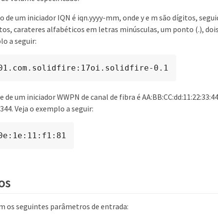
 de um iniciador IQN é iqn.yyyy-mm, onde y e m são dígitos, segui
tos, carateres alfabéticos em letras minúsculas, um ponto (.), dois
lo a seguir:
01.com.solidfire:17oi.solidfire-0.1
e de um iniciador WWPN de canal de fibra é AA:BB:CC:dd:11:22:33:4
4. Veja o exemplo a seguir:
0e:1e:11:f1:81
os
 os seguintes parâmetros de entrada: