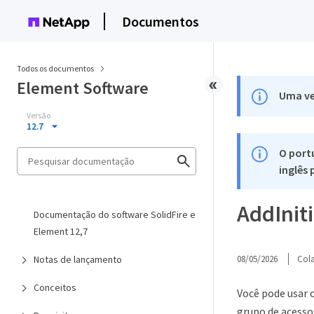
Documentos
Todos os documentos
Element Software
Uma ve
Versão
12.7
O port
inglês
AddInit
Documentação do software SolidFire e
Element 12,7
Notas de lançamento
08/05/2026
Col
Conceitos
Você pode usar 
grupo de acesso