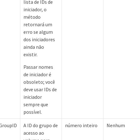
lista de IDs de
iniciador, o
método
retornará um
erro se algum
dos iniciadores
ainda não
existir.
Passar nomes
de iniciador é
obsoleto; você
deve usar IDs de
iniciador
sempre que
possível.
GroupID
A ID do grupo de
número inteiro
Nenhum
acesso ao