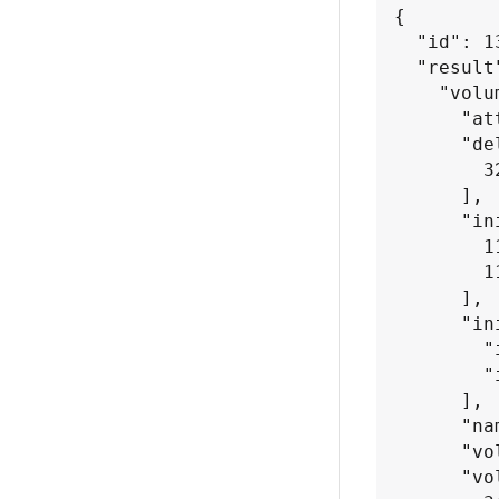
{

  "id": 13171,

  "result": {

    "volumeAccessGroup": {

      "attributes": {},

      "deletedVolumes": [

        327

      ],

      "initiatorIDs": [

        116,

        117

      ],

      "initiators": [

        "iqn.1993-08.org.debian:01:181324777",

        "iqn.1993-08.org.debian:01:181324888"

      ],

      "name": "northbanktest",

      "volumeAccessGroupID": 96,

      "volumes": [
