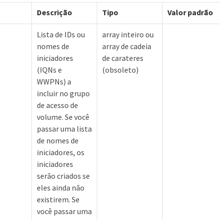
Descrição
Tipo
Valor padrão
Lista de IDs ou
array inteiro ou
nomes de
array de cadeia
iniciadores
de carateres
(IQNs e
(obsoleto)
WWPNs) a
incluir no grupo
de acesso de
volume. Se você
passar uma lista
de nomes de
iniciadores, os
iniciadores
serão criados se
eles ainda não
existirem. Se
você passar uma