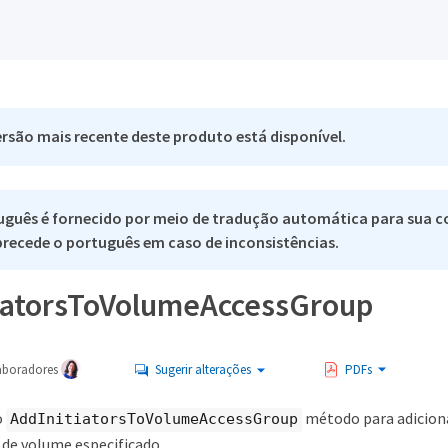
rsão mais recente deste produto está disponível.
uguês é fornecido por meio de tradução automática para sua c
 precede o português em caso de inconsistências.
iatorsToVolumeAccessGroup
aboradores
Sugerir alterações
PDFs
o
método para adiciona
AddInitiatorsToVolumeAccessGroup
 de volume especificado.