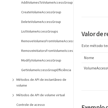
AddVolumesToVolumeAccessGroup
CreateVolumeAccessGroup
DeleteVolumeAccessGroup
ListVolumeAccessGroups
Valor de 
RemoveVolumesFromVolumeAccessGroup
Este método tem
RemoveInitiatorsFromVolumeAccessGroup
Nome
ModifyVolumeAccessGroup
VolumeAccess
GetVolumeAccessGroupEfficiência
Métodos de API de instantâneo de
volume
Métodos de API de volume virtual
Controle de acesso
Exemplo d