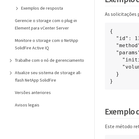
Exemplos de resposta
As solicitações
Gerencie o storage com o plug-in
Element para vCenter Server
{

  "id": 13171,

Monitore o storage com o NetApp
  "method": "AddInitiatorsToVolumeAccessGroup",

SolidFire Active IQ
  "params": {

    "initiators": [116,117],

Trabalhe com o nó de gerenciamento
    "volumeAccessGroupID": 96

Atualize seu sistema de storage all-
  }

flash NetApp SolidFire
}
Versões anteriores
Avisos legais
Exemplo d
Este método re