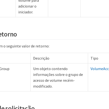
volume para
adicionar o
iniciador.
retorno
 o seguinte valor de retorno:
Descrição
Tipo
Group
Um objeto contendo
VolumeAcc
informações sobre o grupo de
acesso de volume recém-
modificado.
e solicitação