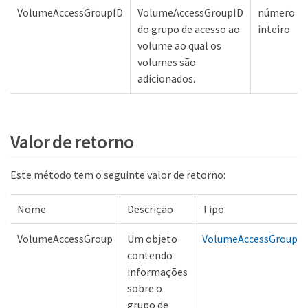
VolumeAccessGroupID
VolumeAccessGroupID
número
do grupo de acesso ao
inteiro
volume ao qual os
volumes são
adicionados.
Valor de retorno
Este método tem o seguinte valor de retorno:
Nome
Descrição
Tipo
VolumeAccessGroup
Um objeto
VolumeAccessGroup
contendo
informações
sobre o
grupo de