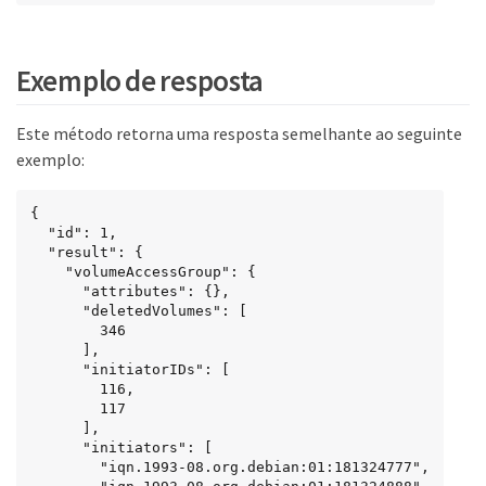
up
oup
Exemplo de resposta
Este método retorna uma resposta semelhante ao seguinte
exemplo:
{

  "id": 1,

  "result": {

    "volumeAccessGroup": {

      "attributes": {},

      "deletedVolumes": [

        346

      ],

      "initiatorIDs": [

        116,

        117

      ],

      "initiators": [

        "iqn.1993-08.org.debian:01:181324777",
