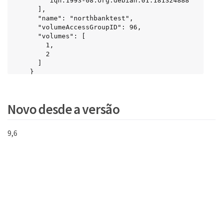
        "iqn.1993-08.org.debian:01:181324888"

      ],

      "name": "northbanktest",

      "volumeAccessGroupID": 96,

      "volumes": [

        1,

        2

      ]

    }

  }

}
Novo desde a versão
9,6