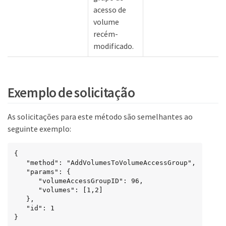
acesso de
volume
recém-
modificado.
Exemplo de solicitação
As solicitações para este método são semelhantes ao
seguinte exemplo:
{

   "method": "AddVolumesToVolumeAccessGroup",

   "params": {

      "volumeAccessGroupID": 96,

      "volumes": [1,2]

   },

   "id": 1

}