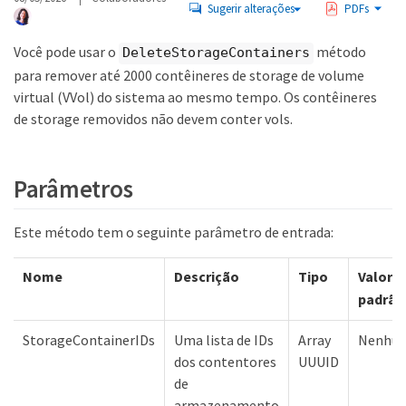
Sugerir alterações
PDFs
Você pode usar o
método
DeleteStorageContainers
para remover até 2000 contêineres de storage de volume
virtual (VVol) do sistema ao mesmo tempo. Os contêineres
de storage removidos não devem conter vols.
Parâmetros
Este método tem o seguinte parâmetro de entrada:
Nome
Descrição
Tipo
Valor
padrão
StorageContainerIDs
Uma lista de IDs
Array
Nenhu
dos contentores
UUUID
de
armazenamento