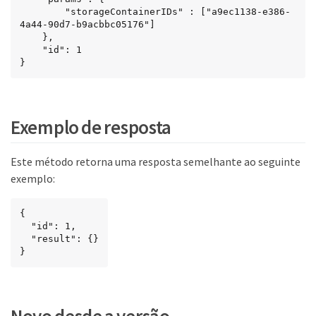
        "storageContainerIDs" : ["a9ec1138-e386-
4a44-90d7-b9acbbc05176"]

    },

    "id": 1

}
Exemplo de resposta
Este método retorna uma resposta semelhante ao seguinte
exemplo:
{

  "id": 1,

  "result": {}

}