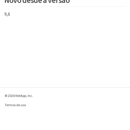
Novo desde a versão
9,6
© 2026 NetApp, Inc.
Termos de uso
Política de privacidade
Política de cookies