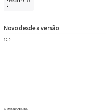
"result": {}

}
Novo desde a versão
12,0
© 2026 NetApp, Inc.