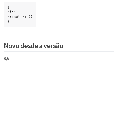
{

"id": 1,

"result": {}

}
Novo desde a versão
9,6