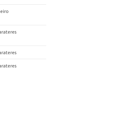
eiro
arateres
arateres
arateres