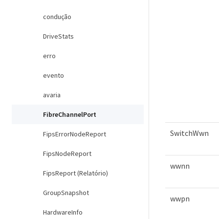
condução
DriveStats
erro
evento
avaria
FibreChannelPort
SwitchWwn
FipsErrorNodeReport
FipsNodeReport
wwnn
FipsReport (Relatório)
GroupSnapshot
wwpn
HardwareInfo