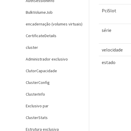
AuthSessionInfo
PciSlot
BulkVolumeJob
encadernação (volumes virtuais)
série
CertificateDetails
cluster
velocidade
Administrador exclusivo
estado
ClutorCapacidade
ClusterConfig
ClusterInfo
Exclusivo par
ClusterStats
Estrutura exclusiva