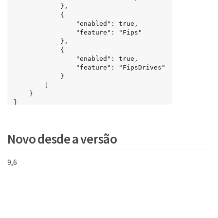
            },

            {

                "enabled": true,

                "feature": "Fips"

            },

            {

                "enabled": true,

                "feature": "FipsDrives"

            }

        ]

    }

}
Novo desde a versão
9,6