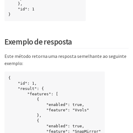
    },

    "id": 1

}
Exemplo de resposta
Este método retorna uma resposta semelhante ao seguinte
exemplo:
{

    "id": 1,

    "result": {

        "features": [

            {

                "enabled": true,

                "feature": "Vvols"

            },

            {

                "enabled": true,

                "feature": "SnapMirror"
