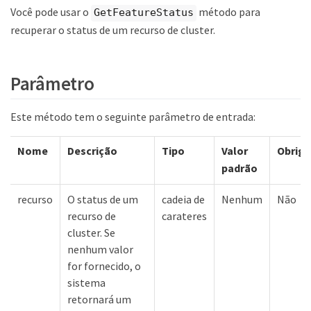
Você pode usar o
método para
GetFeatureStatus
recuperar o status de um recurso de cluster.
Parâmetro
Este método tem o seguinte parâmetro de entrada:
Nome
Descrição
Tipo
Valor
Obriga
padrão
recurso
O status de um
cadeia de
Nenhum
Não
recurso de
carateres
cluster. Se
nenhum valor
for fornecido, o
sistema
retornará um