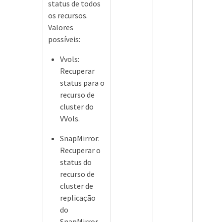
status de todos
os recursos.
Valores
possíveis:
Vvols:
Recuperar
status para o
recurso de
cluster do
VVols.
SnapMirror:
Recuperar o
status do
recurso de
cluster de
replicação
do
SnapMirror.