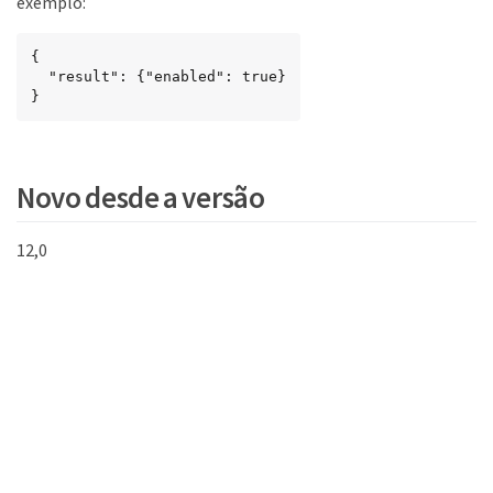
exemplo:
{

  "result": {"enabled": true}

}
Novo desde a versão
12,0