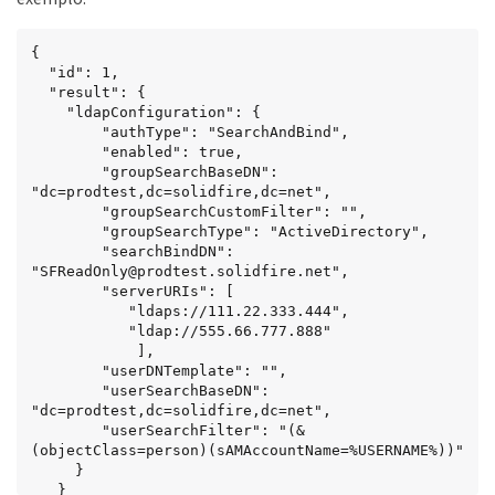
{

  "id": 1,

  "result": {

    "ldapConfiguration": {

        "authType": "SearchAndBind",

        "enabled": true,

        "groupSearchBaseDN": 
"dc=prodtest,dc=solidfire,dc=net",

        "groupSearchCustomFilter": "",

        "groupSearchType": "ActiveDirectory",

        "searchBindDN": 
"SFReadOnly@prodtest.solidfire.net",

        "serverURIs": [

           "ldaps://111.22.333.444",

           "ldap://555.66.777.888"

            ],

        "userDNTemplate": "",

        "userSearchBaseDN": 
"dc=prodtest,dc=solidfire,dc=net",

        "userSearchFilter": "(&
(objectClass=person)(sAMAccountName=%USERNAME%))"

     }

   }
