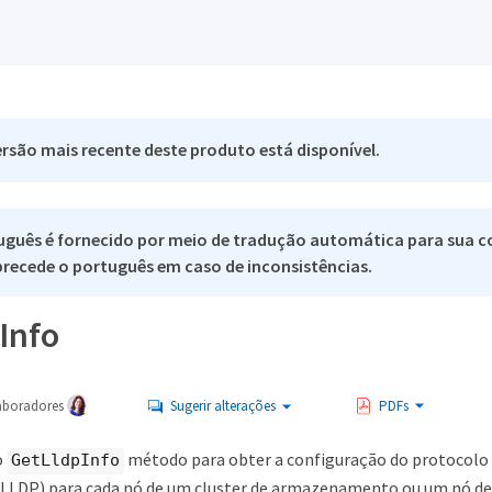
rsão mais recente deste produto está disponível.
uguês é fornecido por meio de tradução automática para sua c
 precede o português em caso de inconsistências.
Info
aboradores
Sugerir alterações
PDFs
o
método para obter a configuração do protocolo 
GetLldpInfo
 (LLDP) para cada nó de um cluster de armazenamento ou um nó 