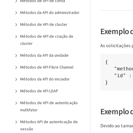
Métodos de API de conta
Métodos da API do administrador
Métodos de API de cluster
Exemplo d
Métodos de API de criação de
cluster
As solicitações
Métodos da API da unidade
{

Métodos de API Fibre Channel
   "method": "GetLldpInfo",

   "id" : 1

Métodos da API do iniciador
}
Métodos de API LDAP
Métodos de API de autenticação
Exemplo d
multifator
Métodos API de autenticação de
Devido ao tama
sessão