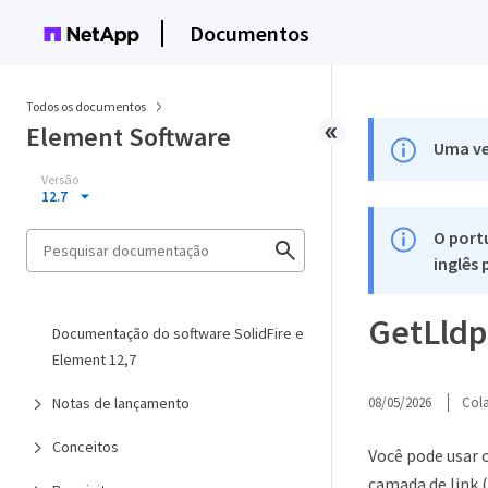
Documentos
Todos os documentos
Element Software
Uma ve
Versão
12.7
O port
inglês
GetLldp
Documentação do software SolidFire e
Element 12,7
Notas de lançamento
08/05/2026
Col
Conceitos
Você pode usar 
camada de link