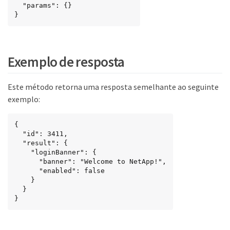
  "params": {}

}
Exemplo de resposta
Este método retorna uma resposta semelhante ao seguinte
exemplo:
{

  "id": 3411,

  "result": {

    "loginBanner": {

      "banner": "Welcome to NetApp!",

      "enabled": false

    }

  }

}