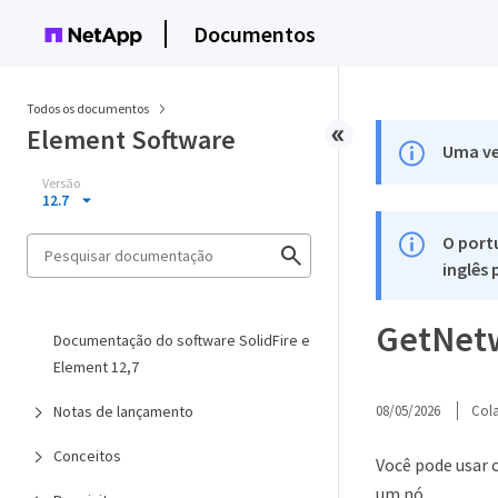
Documentos
Todos os documentos
Element Software
Uma ve
Versão
12.7
O port
inglês
GetNet
Documentação do software SolidFire e
Element 12,7
Notas de lançamento
08/05/2026
Col
Conceitos
Você pode usar 
um nó.