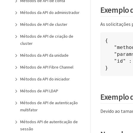
Métodos de API de conta
Exemplo d
Métodos da API do administrador
As solicitações
Métodos de API de cluster
Métodos de API de criação de
{

cluster
   "method": "GetNetworkConfig",

   "params": {},

Métodos da API da unidade
   "id" : 1

Métodos de API Fibre Channel
}
Métodos da API do iniciador
Métodos de API LDAP
Exemplo d
Métodos de API de autenticação
multifator
Devido ao tama
Métodos API de autenticação de
sessão