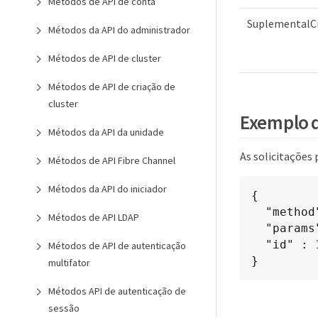
Métodos de API de conta
SuplementalC
Métodos da API do administrador
Métodos de API de cluster
Métodos de API de criação de
cluster
Exemplo d
Métodos da API da unidade
As solicitações
Métodos de API Fibre Channel
Métodos da API do iniciador
{

  "method": "GetNodeActiveTlsCiphers",

Métodos de API LDAP
  "params": {},

  "id" : 1

Métodos de API de autenticação
}
multifator
Métodos API de autenticação de
sessão