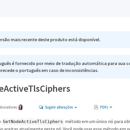
rsão mais recente deste produto está disponível.
uguês é fornecido por meio de tradução automática para sua c
 precede o português em caso de inconsistências.
ActiveTlsCiphers
aboradores
Sugerir alterações
PDFs
o
método em um único nó para obt
GetNodeActiveTlsCiphers
são aceitas atualmente neste nó. Você pode usar esse método em 