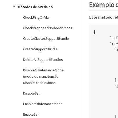
Exemplo d
Métodos de API de nó
Este método re
CheckPingOnVlan
CheckProposedNodeAdditions
{

      "id" : 1,

CreateClusterSupportBundle
      "result" : {

CreateSupportBundle
        "mandatoryCiphers": [

            "DHE-RSA-AES256-
DeleteAllSupportBundles
            "DHE-RSA-AES256-GCM-
            "ECDHE-RSA-AES256-
DisableMaintenanceMode
            "ECDHE-RSA-AES256-GC
(modo de manutenção
        ],

DisableDisableMode
        "supplementalCiphers": [

            "DHE-RSA-AES128-
DisableSsh
            "DHE-RSA-AES128-GCM-
EnableMaintenanceMode
            "ECDHE-RSA-AES128-
            "ECDHE-RSA-AES128-GC
EnableSsh
        ]
