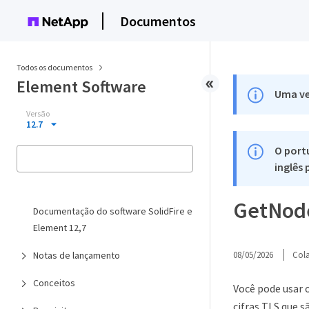
Documentos
Todos os documentos
Element Software
Uma ve
Versão
12.7
O port
inglês
GetNode
Documentação do software SolidFire e
Element 12,7
Notas de lançamento
08/05/2026
Col
Conceitos
Você pode usar 
cifras TLS que 