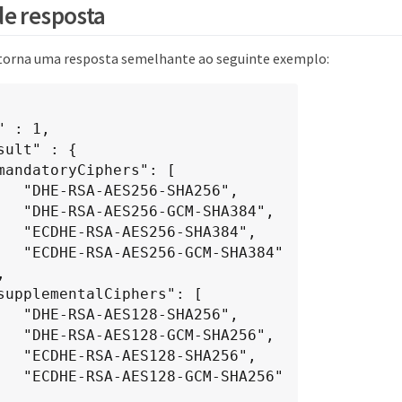
e resposta
torna uma resposta semelhante ao seguinte exemplo:
SHA256",

SHA384",

SHA384",

M-SHA384"

SHA256",

SHA256",

SHA256",

M-SHA256"
