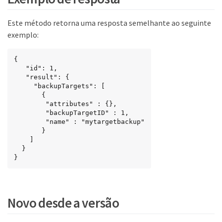
Este método retorna uma resposta semelhante ao seguinte
exemplo:
{

   "id": 1,

   "result": {

     "backupTargets": [

       {

        "attributes" : {},

        "backupTargetID" : 1,

        "name" : "mytargetbackup"

       }

    ]

  }

}
Novo desde a versão