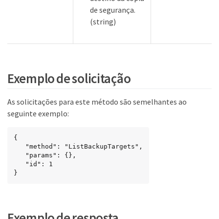
de segurança.
(string)
Exemplo de solicitação
As solicitações para este método são semelhantes ao
seguinte exemplo:
{

   "method": "ListBackupTargets",

   "params": {},

   "id": 1

}
Exemplo de resposta