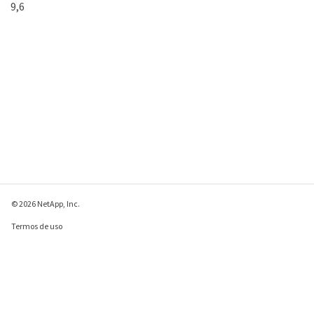
9,6
© 2026 NetApp, Inc.
Termos de uso
Política de privacidade
Política de cookies
Configurações de
cookies