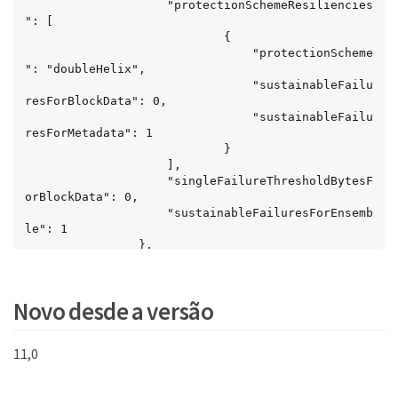
					"protectionSchemeResiliencies
": [

							{

								"protectionScheme
": "doubleHelix",

								"sustainableFailu
resForBlockData": 0,

								"sustainableFailu
resForMetadata": 1

							}

					],

					"singleFailureThresholdBytesF
orBlockData": 0,

					"sustainableFailuresForEnsemb
le": 1

				},

				"tolerance": {

					"protectionSchemeTolerances": 
[

Novo desde a versão
							{

								"protectionScheme
": "doubleHelix",

11,0
								"sustainableFailu
resForBlockData": 0,

								"sustainableFailu