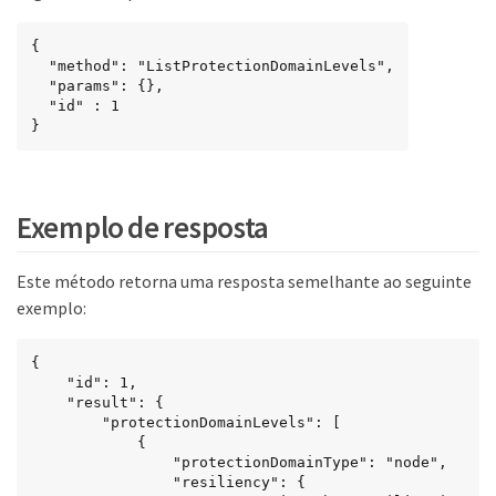
{

  "method": "ListProtectionDomainLevels",

  "params": {},

  "id" : 1

}
Exemplo de resposta
Este método retorna uma resposta semelhante ao seguinte
exemplo:
{

	"id": 1,

	"result": {

		"protectionDomainLevels": [

			{

				"protectionDomainType": "node",

				"resiliency": {
