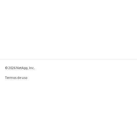
© 2026 NetApp, Inc.
Termos de uso
Política de privacidade
Política de cookies
Configurações de
cookies
Enviar comentários sobre esta página