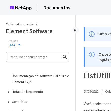
Documentos
Todos os documentos
Element Software
Uma ve
Versão
12.7
O port
inglês
ListUtili
Documentação do software SolidFire e
Element 12,7
Notas de lançamento
08/05/2026
Col
Conceitos
Você pode usar 
executadas em 