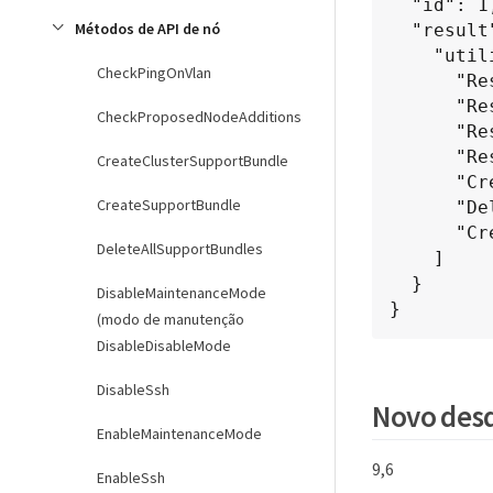
  "id": 1,

Métodos de API de nó
  "result": {

    "utilities": [

CheckPingOnVlan
      "ResetDrives",

      "ResetNode",

CheckProposedNodeAdditions
      "RestartNetworking",

      "RestartServices",

CreateClusterSupportBundle
      "CreateSupportBundle",

CreateSupportBundle
      "DeleteAllSupportBundles",

      "CreateClusterSupportBundle"

DeleteAllSupportBundles
    ]

  }

DisableMaintenanceMode
}
(modo de manutenção
DisableDisableMode
DisableSsh
Novo desd
EnableMaintenanceMode
9,6
EnableSsh