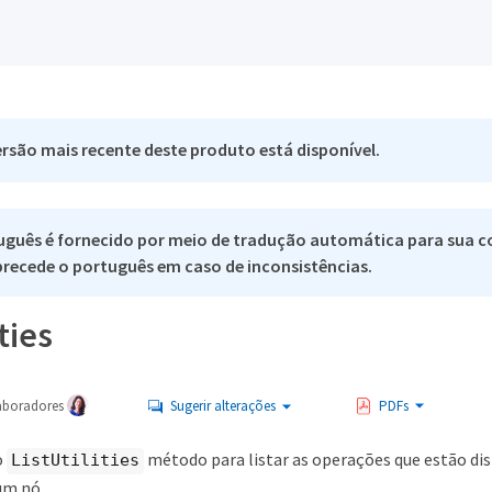
rsão mais recente deste produto está disponível.
uguês é fornecido por meio de tradução automática para sua c
 precede o português em caso de inconsistências.
ties
aboradores
Sugerir alterações
PDFs
o
método para listar as operações que estão di
ListUtilities
um nó.