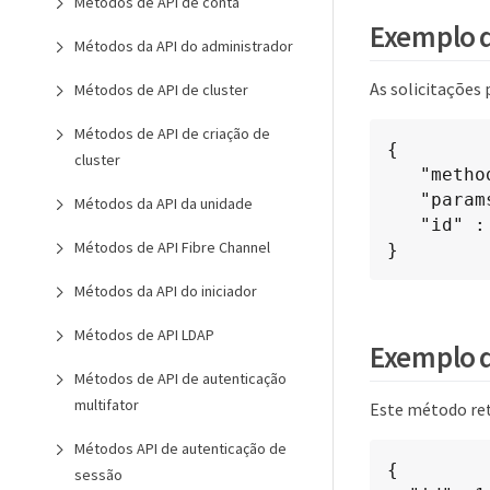
Métodos de API de conta
Exemplo d
Métodos da API do administrador
As solicitações
Métodos de API de cluster
Métodos de API de criação de
{

cluster
   "method": "ListUtilities",

   "params": {},

Métodos da API da unidade
   "id" : 1

Métodos de API Fibre Channel
}
Métodos da API do iniciador
Métodos de API LDAP
Exemplo d
Métodos de API de autenticação
multifator
Este método re
Métodos API de autenticação de
{

sessão