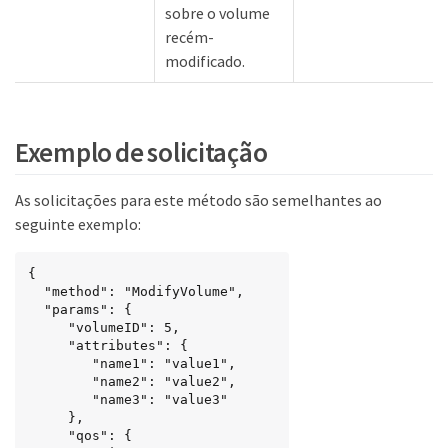
sobre o volume
recém-
modificado.
Exemplo de solicitação
As solicitações para este método são semelhantes ao
seguinte exemplo:
{

  "method": "ModifyVolume",

  "params": {

     "volumeID": 5,

     "attributes": {

        "name1": "value1",

        "name2": "value2",

        "name3": "value3"

     },

     "qos": {
