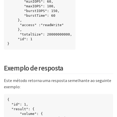
        "minIOPS": 60,

        "maxIOPS": 100,

        "burstIOPS": 150,

        "burstTime": 60

     },

      "access" :"readWrite"

     },

      "totalSize": 20000000000,

     "id": 1

}
Exemplo de resposta
Este método retorna uma resposta semelhante ao seguinte
exemplo:
{

  "id": 1,

  "result": {

      "volume": {
