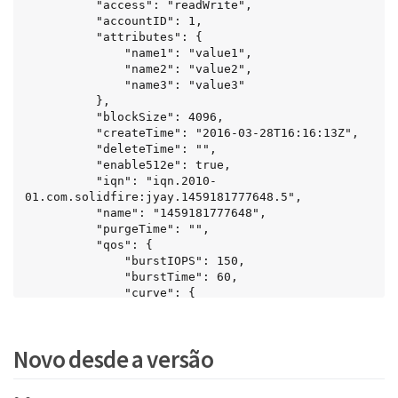
          "access": "readWrite",

          "accountID": 1,

          "attributes": {

              "name1": "value1",

              "name2": "value2",

              "name3": "value3"

          },

          "blockSize": 4096,

          "createTime": "2016-03-28T16:16:13Z",

          "deleteTime": "",

          "enable512e": true,

          "iqn": "iqn.2010-
01.com.solidfire:jyay.1459181777648.5",

          "name": "1459181777648",

          "purgeTime": "",

          "qos": {

              "burstIOPS": 150,

              "burstTime": 60,

              "curve": {

                  "4096": 100,

                  "8192": 160,

                  "16384": 270,

Novo desde a versão
                  "32768": 500,

                  "65536": 1000,

                  "131072": 1950,
