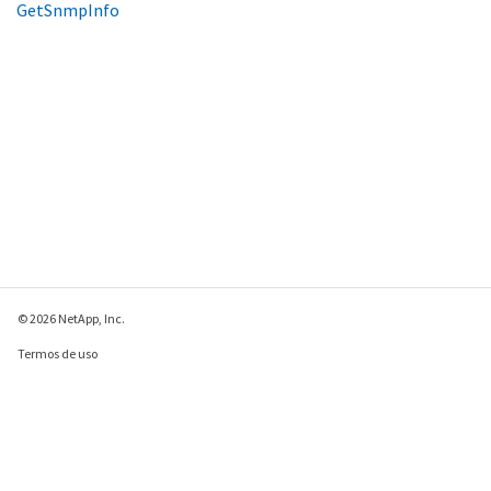
GetSnmpInfo
© 2026 NetApp, Inc.
Termos de uso
Política de privacidade
Política de cookies
Configurações de
cookies