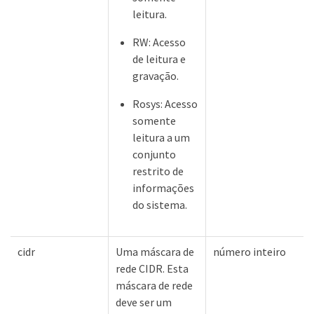
leitura.
RW: Acesso
de leitura e
gravação.
Rosys: Acesso
somente
leitura a um
conjunto
restrito de
informações
do sistema.
cidr
Uma máscara de
número inteiro
rede CIDR. Esta
máscara de rede
deve ser um