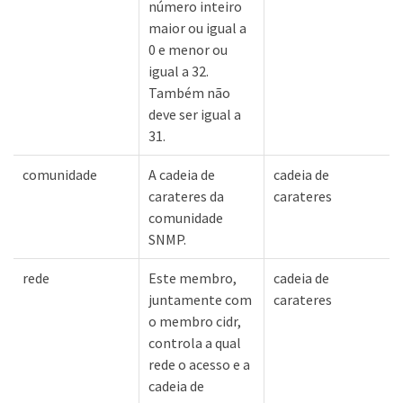
número inteiro
maior ou igual a
0 e menor ou
igual a 32.
Também não
deve ser igual a
31.
comunidade
A cadeia de
cadeia de
carateres da
carateres
comunidade
SNMP.
rede
Este membro,
cadeia de
juntamente com
carateres
o membro cidr,
controla a qual
rede o acesso e a
cadeia de