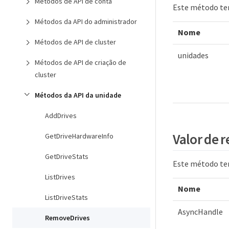
Métodos de API de conta
Este método te
Métodos da API do administrador
Nome
Métodos de API de cluster
unidades
Métodos de API de criação de
cluster
Métodos da API da unidade
AddDrives
Valor de 
GetDriveHardwareInfo
GetDriveStats
Este método tem
ListDrives
Nome
ListDriveStats
AsyncHandle
RemoveDrives