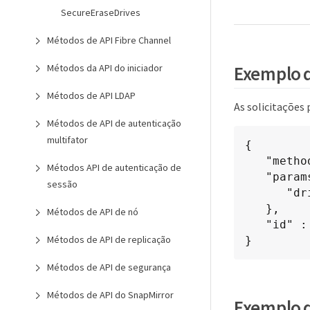
SecureEraseDrives
Métodos de API Fibre Channel
Exemplo d
Métodos da API do iniciador
Métodos de API LDAP
As solicitações
Métodos de API de autenticação
multifator
{

   "method": "RemoveDrives",

Métodos API de autenticação de
   "params": {

sessão
      "drives"  : [3, 4, 5]

   },

Métodos de API de nó
   "id" : 1

Métodos de API de replicação
}
Métodos de API de segurança
Métodos de API do SnapMirror
Exemplo d