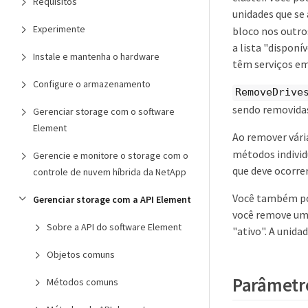
Requisitos
unidades que se 
Experimente
bloco nos outro
a lista "disponí
Instale e mantenha o hardware
têm serviços em
Configure o armazenamento
RemoveDrive
sendo removidas
Gerenciar storage com o software
Element
Ao remover vári
métodos individ
Gerencie e monitore o storage com o
que deve ocorre
controle de nuvem híbrida da NetApp
Você também po
Gerenciar storage com a API Element
você remove uma
Sobre a API do software Element
"ativo". A unida
Objetos comuns
Parâmetr
Métodos comuns