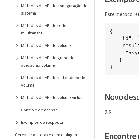
Métodos de API de configuração do
sistema
Este método re
Métodos de API de rede
{

multitenant
   "id": 1,

   "result" : {

Métodos de API de volume
     "asyncHandle": 1

Métodos de API do grupo de
   }

acesso ao volume
}
Métodos de API de instantâneo de
volume
Novo desd
Métodos de API de volume virtual
Controle de acesso
9,6
Exemplos de resposta
Encontre 
Gerencie o storage com o plug-in