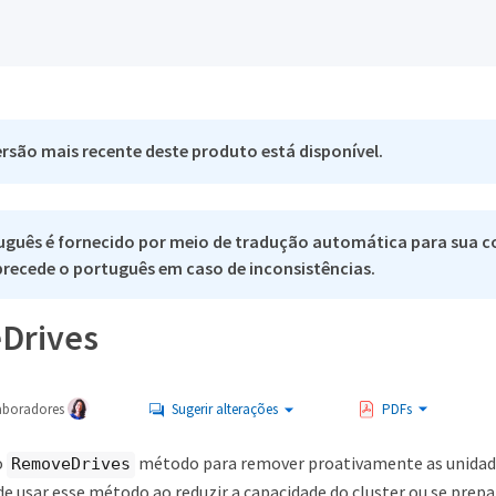
rsão mais recente deste produto está disponível.
uguês é fornecido por meio de tradução automática para sua c
 precede o português em caso de inconsistências.
Drives
aboradores
Sugerir alterações
PDFs
o
método para remover proativamente as unidad
RemoveDrives
de usar esse método ao reduzir a capacidade do cluster ou se prepa