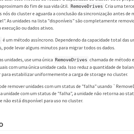
aproximam do fim de sua vida útil.
Cria uma terce
RemoveDrives
s nós do cluster e aguarda a conclusão da sincronização antes de 
vel". As unidades na lista "disponíveis" são completamente removi
 execução ou dados ativos.
é um método assíncrono. Dependendo da capacidade total das u
s
, pode levar alguns minutos para migrar todos os dados.
as unidades, use uma única
chamada de método em
RemoveDrives
uais com uma única unidade cada. Isso reduz a quantidade de bal
r para estabilizar uniformemente a carga de storage no cluster.
de remover unidades com um status de "falha" usando `RemoveD
 unidade com um status de "falha", a unidade não retorna ao stat
de não está disponível para uso no cluster.
o