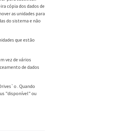
ira cópia dos dados de
mover as unidades para
das do sistema e não
nidades que estão
 vez de vários
anceamento de dados
rives`o . Quando
us "disponível" ou