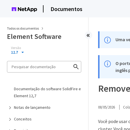
Documentos
Todos os documentos
Element Software
Uma ve
Versão
12.7
O port
inglês
Remove
Documentação do software SolidFire e
Element 12,7
Notas de lançamento
08/05/2026
Col
Conceitos
Você pode usar 
cluster. Você po