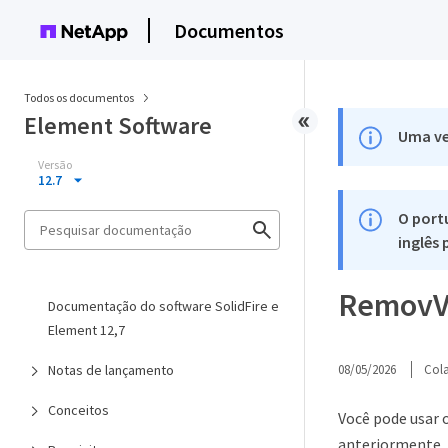
Documentos
Todos os documentos
Element Software
Uma ve
Versão
12.7
O port
inglês
RemovV
Documentação do software SolidFire e
Element 12,7
Notas de lançamento
08/05/2026
Col
Conceitos
Você pode usar 
anteriormente.