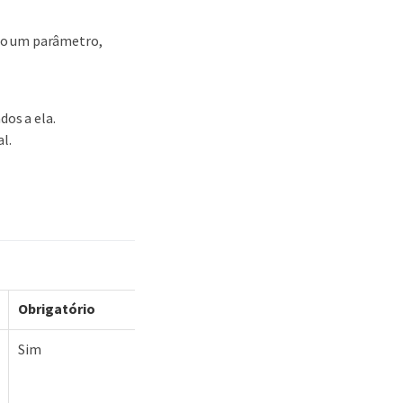
mo um parâmetro,
dos a ela.
l.
Obrigatório
Sim