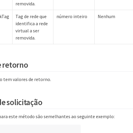
removida.
rkTag
Tag de rede que
número inteiro
Nenhum
identifica a rede
virtual a ser
removida.
e retorno
 tem valores de retorno.
e solicitação
 para este método são semelhantes ao seguinte exemplo: