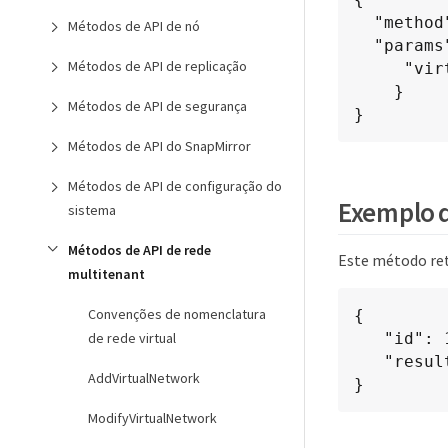
  "method": "RemoveVirtualNetwork",

Métodos de API de nó
  "params": {

Métodos de API de replicação
     "virtualNetworkID": 5

    }

Métodos de API de segurança
}
Métodos de API do SnapMirror
Métodos de API de configuração do
Exemplo d
sistema
Métodos de API de rede
Este método re
multitenant
Convenções de nomenclatura
{

de rede virtual
   "id": 1,

   "result": {}

AddVirtualNetwork
}
ModifyVirtualNetwork