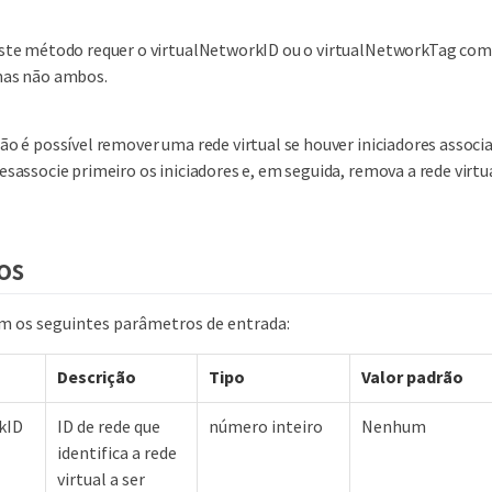
ste método requer o virtualNetworkID ou o virtualNetworkTag co
as não ambos.
ão é possível remover uma rede virtual se houver iniciadores associa
esassocie primeiro os iniciadores e, em seguida, remova a rede virtua
os
 os seguintes parâmetros de entrada:
Descrição
Tipo
Valor padrão
kID
ID de rede que
número inteiro
Nenhum
identifica a rede
virtual a ser