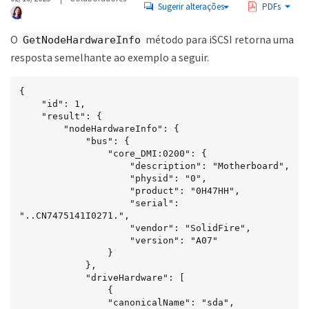
Sugerir alterações
PDFs
O
método para iSCSI retorna uma
GetNodeHardwareInfo
resposta semelhante ao exemplo a seguir.
{

    "id": 1,

    "result": {

        "nodeHardwareInfo": {

            "bus": {

                "core_DMI:0200": {

                    "description": "Motherboard",

                    "physid": "0",

                    "product": "0H47HH",

                    "serial": 
"..CN7475141I0271.",

                    "vendor": "SolidFire",

                    "version": "A07"

                }

            },

            "driveHardware": [

                {

                "canonicalName": "sda",
