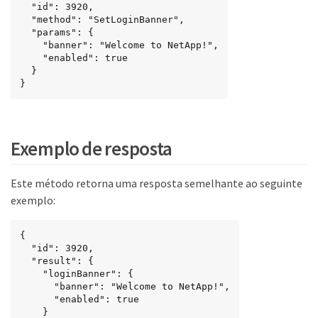
  "id": 3920,

  "method": "SetLoginBanner",

  "params": {

    "banner": "Welcome to NetApp!",

    "enabled": true

  }

}
Exemplo de resposta
Este método retorna uma resposta semelhante ao seguinte
exemplo:
{

  "id": 3920,

  "result": {

    "loginBanner": {

      "banner": "Welcome to NetApp!",

      "enabled": true

    }
