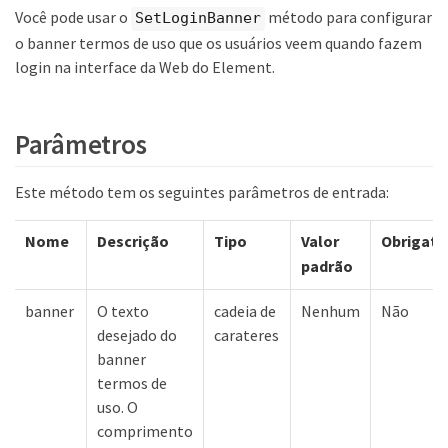
Você pode usar o
método para configurar
SetLoginBanner
o banner termos de uso que os usuários veem quando fazem
login na interface da Web do Element.
Parâmetros
Este método tem os seguintes parâmetros de entrada:
Nome
Descrição
Tipo
Valor
Obrigató
padrão
banner
O texto
cadeia de
Nenhum
Não
desejado do
carateres
banner
termos de
uso. O
comprimento