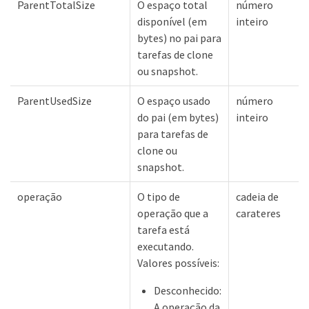
ParentTotalSize
O espaço total
número
disponível (em
inteiro
bytes) no pai para
tarefas de clone
ou snapshot.
ParentUsedSize
O espaço usado
número
do pai (em bytes)
inteiro
para tarefas de
clone ou
snapshot.
operação
O tipo de
cadeia de
operação que a
carateres
tarefa está
executando.
Valores possíveis:
Desconhecido:
A operação da