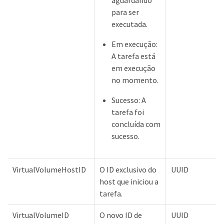
aguardando
para ser
executada.
Em execução:
A tarefa está
em execução
no momento.
Sucesso: A
tarefa foi
concluída com
sucesso.
VirtualVolumeHostID
O ID exclusivo do
UUID
host que iniciou a
tarefa.
VirtualVolumeID
O novo ID de
UUID