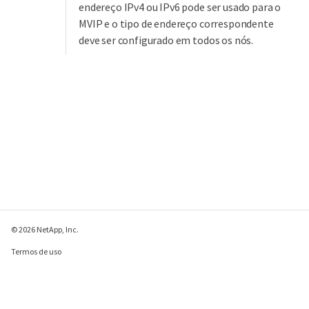
endereço IPv4 ou IPv6 pode ser usado para o
MVIP e o tipo de endereço correspondente
deve ser configurado em todos os nós.
© 2026 NetApp, Inc.
Termos de uso
Política de privacidade
Política de cookies