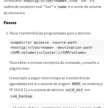
formulário
, onde "'lun'" é a
<hostip:>/lun/<name>
cadeia de carateres real "'lun'" e
é o nome do volume
name
do elemento.
Passos
Parar transferências programadas para o destino:
snapmirror quiesce -source-path
<hostip:>/lun/<name> -destination-path
<SVM:volume>|<cluster://SVM/volume>
Para obter a sintaxe completa do comando, consulte a
página man.
O exemplo a seguir interrompe as transferências
agendadas entre o volume de origem
no endereço
0005
IP 10.0.0.11 e o volume de destino
em
volA_dst
:
svm_backup