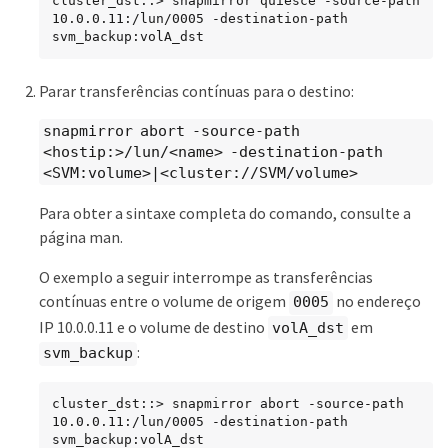
cluster_dst::> snapmirror quiesce -source-path 
10.0.0.11:/lun/0005 -destination-path 
svm_backup:volA_dst
Parar transferências contínuas para o destino:
snapmirror abort -source-path
<hostip:>/lun/<name> -destination-path
<SVM:volume>|<cluster://SVM/volume>
Para obter a sintaxe completa do comando, consulte a
página man.
O exemplo a seguir interrompe as transferências
contínuas entre o volume de origem
no endereço
0005
IP 10.0.0.11 e o volume de destino
em
volA_dst
:
svm_backup
cluster_dst::> snapmirror abort -source-path 
10.0.0.11:/lun/0005 -destination-path 
svm_backup:volA_dst