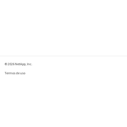
© 2026 NetApp, Inc.
Termos de uso
Política de privacidade
Política de cookies
Configurações de
cookies
Enviar comentários sobre esta página