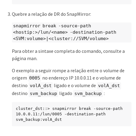
Quebre a relação de DR do SnapMirror:
snapmirror break -source-path
<hostip:>/lun/<name> -destination-path
<SVM:volume>|<cluster://SVM/volume>
Para obter a sintaxe completa do comando, consulte a
página man.
O exemplo a seguir rompe a relação entre o volume de
origem
no endereço IP 10.0.0.11 e o volume de
0005
destino
ligado e o volume de
volA_dst
volA_dst
destino
ligado
:
svm_backup
svm_backup
cluster_dst::> snapmirror break -source-path 
10.0.0.11:/lun/0005 -destination-path 
svm_backup:volA_dst