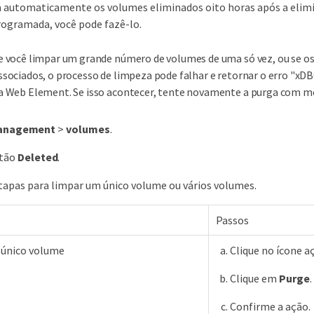
 automaticamente os volumes eliminados oito horas após a elimi
rogramada, você pode fazê-lo.
e você limpar um grande número de volumes de uma só vez, ou se o
ssociados, o processo de limpeza pode falhar e retornar o erro "xDB
a Web Element. Se isso acontecer, tente novamente a purga com m
anagement
>
volumes
.
otão
Deleted
.
tapas para limpar um único volume ou vários volumes.
Passos
 único volume
Clique no ícone a
Clique em
Purge
.
Confirme a ação.