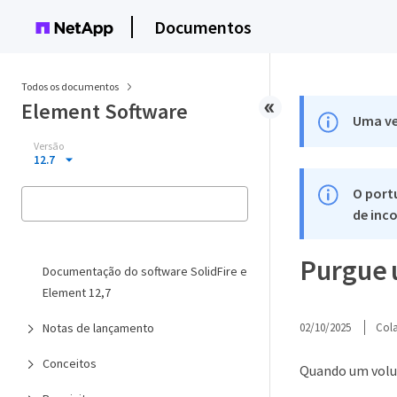
Documentos
Todos os documentos
Element Software
Uma ve
Versão
12.7
O port
de inco
Purgue
Documentação do software SolidFire e
Element 12,7
Notas de lançamento
02/10/2025
Col
Conceitos
Quando um volu