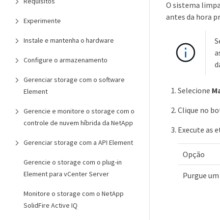
Requisitos
O sistema limpa
antes da hora p
Experimente
Instale e mantenha o hardware
S
a
Configure o armazenamento
d
Gerenciar storage com o software
Selecione
M
Element
Clique no b
Gerencie e monitore o storage com o
controle de nuvem híbrida da NetApp
Execute as e
Gerenciar storage com a API Element
Opção
Gerencie o storage com o plug-in
Element para vCenter Server
Purgue um
Monitore o storage com o NetApp
SolidFire Active IQ