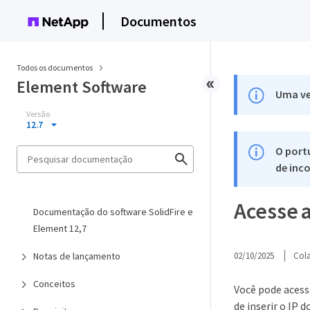
Documentos
Todos os documentos
Element Software
Uma ve
Versão
12.7
O port
de inco
Acesse a
Documentação do software SolidFire e
Element 12,7
Notas de lançamento
02/10/2025
Col
Conceitos
Você pode acessa
de inserir o IP 