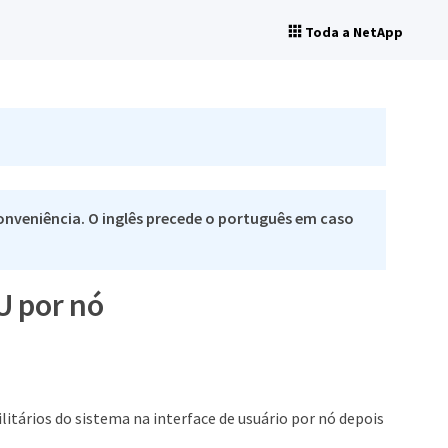
Toda a NetApp
nveniência. O inglês precede o português em caso
U por nó
ilitários do sistema na interface de usuário por nó depois