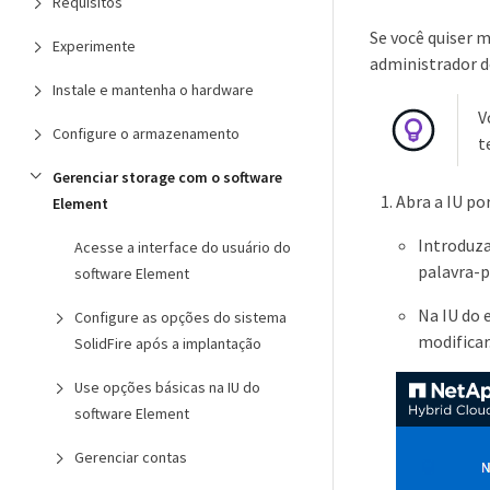
Requisitos
Se você quiser 
Experimente
administrador de
Instale e mantenha o hardware
V
Configure o armazenamento
t
Gerenciar storage com o software
Abra a IU po
Element
Introduza
Acesse a interface do usuário do
palavra-p
software Element
Na IU do 
Configure as opções do sistema
modificar
SolidFire após a implantação
Use opções básicas na IU do
software Element
Gerenciar contas