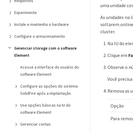
Requisitos
uma unidade com
Experimente
As unidades na l
voltarem online
Instale e mantenha o hardware
cluster.
Configure o armazenamento
Na IU do el
Gerenciar storage com o software
Clique em
Fa
Element
Observe o nú
Acesse a interface do usuário do
software Element
Você precisa
Configure as opções do sistema
Remova as u
SolidFire após a implantação
Use opções básicas na IU do
Opção
software Element
Para remov
Gerenciar contas