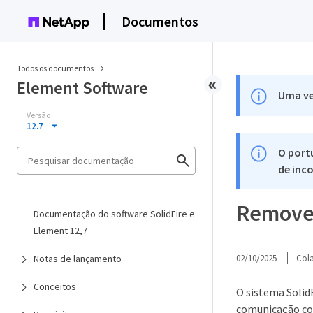
Documentos
Todos os documentos
Element Software
Uma ve
Versão
12.7
O port
de inco
Remover
Documentação do software SolidFire e
Element 12,7
Notas de lançamento
02/10/2025
Col
Conceitos
O sistema Solid
comunicação com