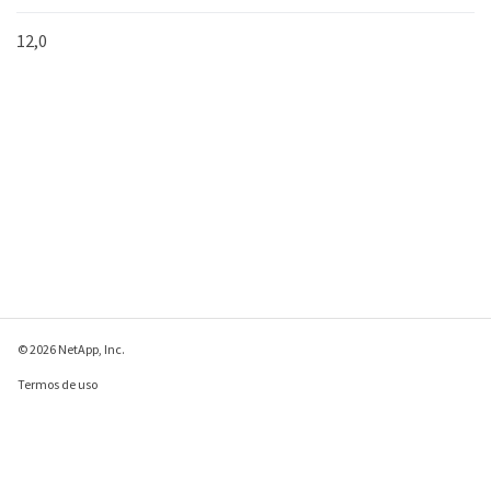
12,0
© 2026 NetApp, Inc.
Termos de uso
Política de privacidade
Política de cookies
Configurações de