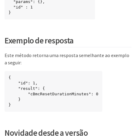
  "params": {},

  "id" : 1

}
Exemplo de resposta
Este método retorna uma resposta semelhante ao exemplo
a seguir:
{

    "id": 1,

    "result": {

        "cBmcResetDurationMinutes": 0

    }

}
Novidade desde a versão