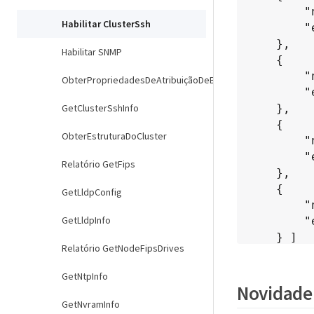
        "nodeID": 1,

Habilitar ClusterSsh
        "enabled": true

    },

Habilitar SNMP
    {

        "nodeID": 2,

ObterPropriedadesDeAtribuiçãoDeBin
        "enabled": true

GetClusterSshInfo
    },

    {

ObterEstruturaDoCluster
        "nodeID": 3,

        "enabled": false

Relatório GetFips
    },

    {

GetLldpConfig
        "nodeID": 4,

GetLldpInfo
        "enabled": false

    } ]

Relatório GetNodeFipsDrives
			
	}
GetNtpInfo
Novidade 
GetNvramInfo