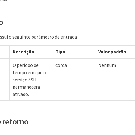
o
sui o seguinte parâmetro de entrada:
Descrição
Tipo
Valor padrão
O período de
corda
Nenhum
tempo em que o
serviço SSH
permanecerá
ativado.
e retorno