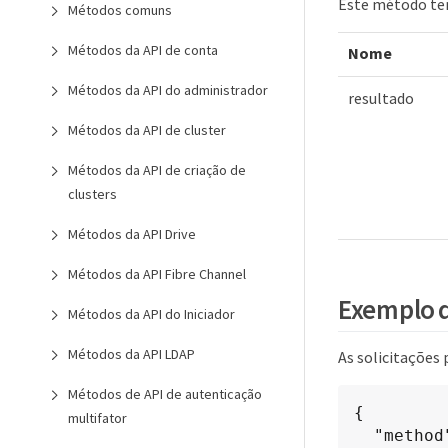
Este método tem
Métodos comuns
Métodos da API de conta
Nome
Métodos da API do administrador
resultado
Métodos da API de cluster
Métodos da API de criação de
clusters
Métodos da API Drive
Métodos da API Fibre Channel
Exemplo d
Métodos da API do Iniciador
Métodos da API LDAP
As solicitações
Métodos de API de autenticação
{

multifator
  "method": "EnableClusterSsh",
