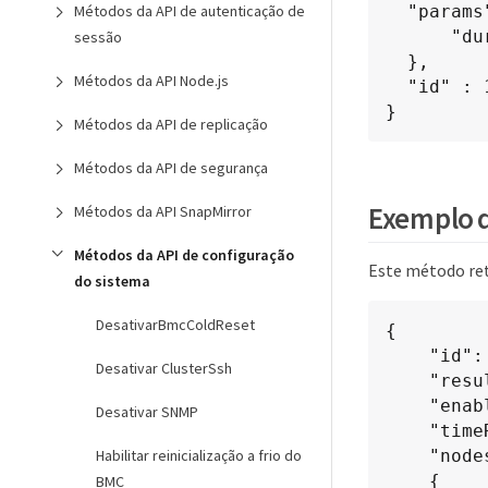
Métodos da API de autenticação de
  "params": {

      "duration"  : "02:00:00.00"

sessão
  },

Métodos da API Node.js
  "id" : 1

}
Métodos da API de replicação
Métodos da API de segurança
Exemplo d
Métodos da API SnapMirror
Métodos da API de configuração
Este método re
do sistema
DesativarBmcColdReset
{

	"id": 1,

Desativar ClusterSsh
	"result" : {

    "enabled": true,

Desativar SNMP
    "timeRemaining": "00:43:21",

Habilitar reinicialização a frio do
    "nodes": [

    {

BMC