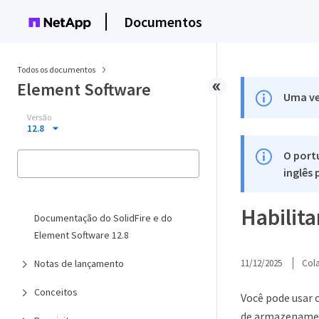
Documentos
Todos os documentos
Element Software
Uma ve
Versão
12.8
O port
inglês
Habilita
Documentação do SolidFire e do
Element Software 12.8
Notas de lançamento
11/12/2025
Col
Conceitos
Você pode usar 
de armazename