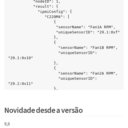
           "nodeID": 1,

           "result": {

             "ipmiConfig": {

                "C220M4": [

                    {

                     "sensorName": "Fan1A RPM",

                     "uniqueSensorID": "29.1:0xf"

                    },

                    {

                      "sensorName": "Fan1B RPM",

                      "uniqueSensorID": 
"29.1:0x10"

                    },

                    {

                      "sensorName": "Fan2A RPM",

                      "uniqueSensorID": 
"29.2:0x11"

                    },

                    {

                      "sensorName": "Fan2B RPM",

                      "uniqueSensorID": 
Novidade desde a versão
"29.2:0x12"

                    },

                    {

9,6
                      "sensorName": "Fan3A RPM",
