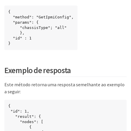
{

  "method": "GetIpmiConfig",

  "params": {

     "chassisType"; "all"

     },

  "id" : 1

}
Exemplo de resposta
Este método retorna uma resposta semelhante ao exemplo
a seguir:
{

 "id": 1,

   "result": {

     "nodes": [

         {
