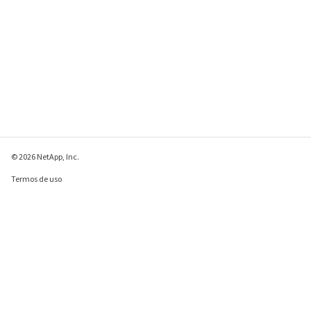
© 2026 NetApp, Inc.
Termos de uso
Política de privacidade
Política de cookies
Configurações de
cookies
Enviar comentários sobre esta página