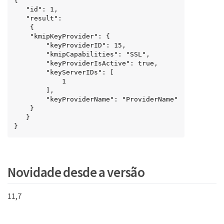
{

   "id": 1,

   "result":

    {

    "kmipKeyProvider": {

        "keyProviderID": 15,

        "kmipCapabilities": "SSL",

        "keyProviderIsActive": true,

        "keyServerIDs": [

            1

        ],

        "keyProviderName": "ProviderName"

    }

   }

}
Key
Novidade desde a versão
11,7