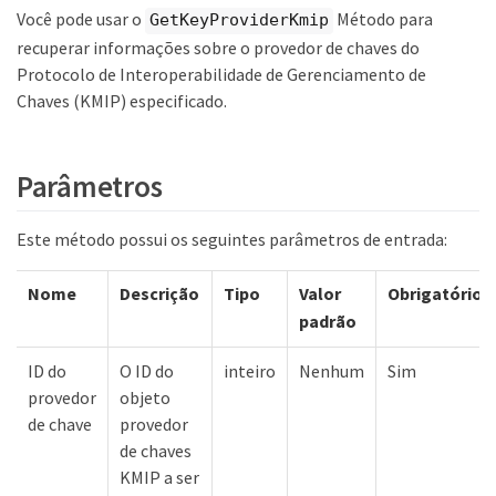
Você pode usar o
Método para
GetKeyProviderKmip
recuperar informações sobre o provedor de chaves do
Protocolo de Interoperabilidade de Gerenciamento de
Chaves (KMIP) especificado.
Parâmetros
Este método possui os seguintes parâmetros de entrada:
Nome
Descrição
Tipo
Valor
Obrigatório
padrão
ID do
O ID do
inteiro
Nenhum
Sim
provedor
objeto
de chave
provedor
de chaves
KMIP a ser