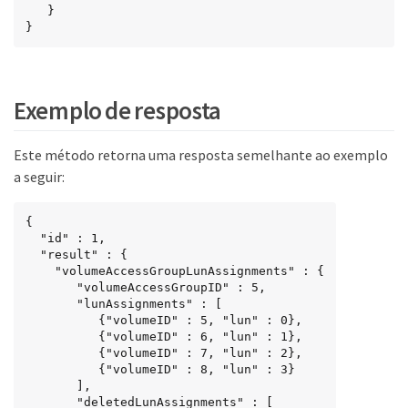
   }

}
Exemplo de resposta
Este método retorna uma resposta semelhante ao exemplo
a seguir:
{

  "id" : 1,

  "result" : {

    "volumeAccessGroupLunAssignments" : {

       "volumeAccessGroupID" : 5,

       "lunAssignments" : [

          {"volumeID" : 5, "lun" : 0},

          {"volumeID" : 6, "lun" : 1},

          {"volumeID" : 7, "lun" : 2},

          {"volumeID" : 8, "lun" : 3}

       ],

       "deletedLunAssignments" : [
