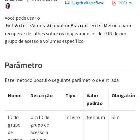
Sugerir alterações
PDFs
Você pode usar o
Método para
GetVolumeAccessGroupLunAssignments
recuperar detalhes sobre os mapeamentos de LUN de um
grupo de acesso a volumes específico.
Parâmetro
Este método possui o seguinte parâmetro de entrada:
Nome
Descrição
Tipo
Valor
Obrigatório
padrão
ID do
Um ID de
inteiro
Nenhum
Sim
grupo
grupo de
de
acesso a
acesso
volume