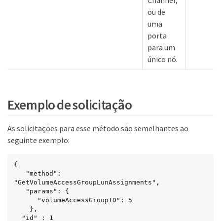
Channel,
ou de
uma
porta
para um
único nó.
Exemplo de solicitação
As solicitações para esse método são semelhantes ao
seguinte exemplo:
{

   "method": 
"GetVolumeAccessGroupLunAssignments",

   "params": {

      "volumeAccessGroupID": 5

    },

  "id" : 1
