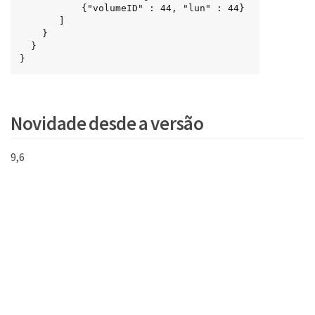
           {"volumeID" : 44, "lun" : 44}

       ]

    }

  }

}
Novidade desde a versão
9,6