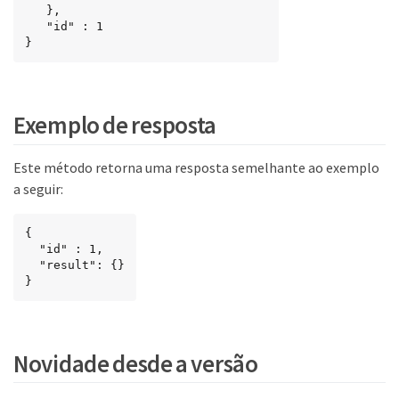
   },

   "id" : 1

}
Exemplo de resposta
Este método retorna uma resposta semelhante ao exemplo
a seguir:
{

  "id" : 1,

  "result": {}

}
Novidade desde a versão