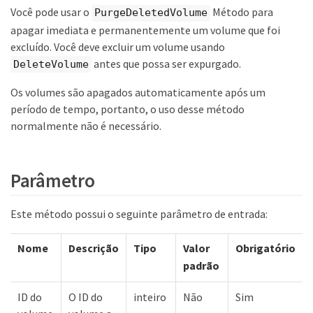
Você pode usar o
Método para
PurgeDeletedVolume
apagar imediata e permanentemente um volume que foi
excluído. Você deve excluir um volume usando
antes que possa ser expurgado.
DeleteVolume
Os volumes são apagados automaticamente após um
período de tempo, portanto, o uso desse método
normalmente não é necessário.
Parâmetro
Este método possui o seguinte parâmetro de entrada:
Nome
Descrição
Tipo
Valor
Obrigatório
padrão
ID do
O ID do
inteiro
Não
Sim