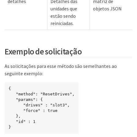
detalhes
Detalhes das
matriz de
unidades que
objetos JSON
estão sendo
reiniciadas.
Exemplo de solicitação
As solicitações para esse método são semelhantes ao
seguinte exemplo:
{

   "method": "ResetDrives",

   "params": {

      "drives" : "slot3",

      "force" : true

   },

   "id" : 1

}