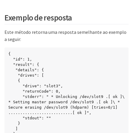
Exemplo de resposta
Este método retorna uma resposta semelhante ao exemplo
a seguir:
{

  "id": 1,

  "result": {

   "details": {

    "drives": [

    {

      "drive": "slot3",

      "returnCode": 0,

      "stderr": " * Unlocking /dev/slot9 .[ ok ]\ 
* Setting master password /dev/slot9 .[ ok ]\ * 
Secure erasing /dev/slot9 (hdparm) [tries=0/1] 
...........................[ ok ]",

      "stdout": ""

    }

   ]
