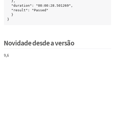
  },

  "duration": "00:00:28.501269",

  "result": "Passed"

  }

}
Novidade desde a versão
9,6