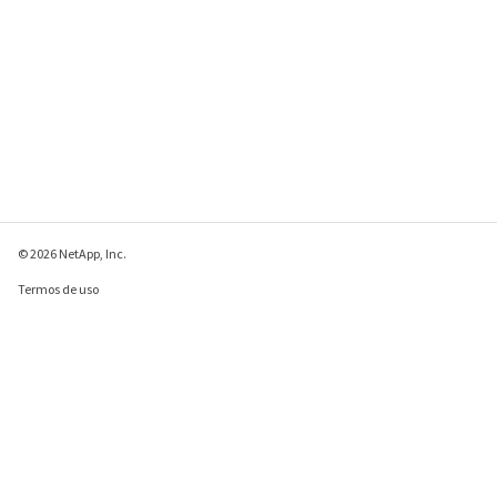
© 2026 NetApp, Inc.
Termos de uso
Política de privacidade
Política de cookies
Configurações de
cookies
Enviar comentários sobre esta página