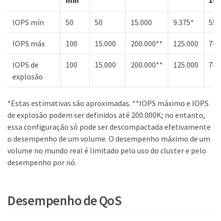
IOPS mín
50
50
15.000
9.375*
555
IOPS máx
100
15.000
200.000**
125.000
74.
IOPS de
100
15.000
200.000**
125.000
74,
explosão
*Estas estimativas são aproximadas. **IOPS máximo e IOPS
de explosão podem ser definidos até 200.000K; no entanto,
essa configuração só pode ser descompactada efetivamente
o desempenho de um volume. O desempenho máximo de um
volume no mundo real é limitado pelo uso do cluster e pelo
desempenho por nó.
Desempenho de QoS