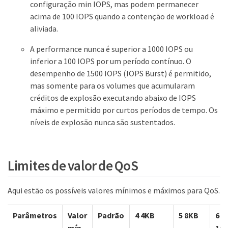
configuração min IOPS, mas podem permanecer
acima de 100 IOPS quando a contenção de workload é
aliviada.
A performance nunca é superior a 1000 IOPS ou
inferior a 100 IOPS por um período contínuo. O
desempenho de 1500 IOPS (IOPS Burst) é permitido,
mas somente para os volumes que acumularam
créditos de explosão executando abaixo de IOPS
máximo e permitido por curtos períodos de tempo. Os
níveis de explosão nunca são sustentados.
Limites de valor de QoS
Aqui estão os possíveis valores mínimos e máximos para QoS.
Parâmetros
Valor
Padrão
4 4KB
5 8KB
6
mín
16